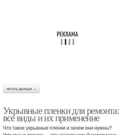
Пленка для
Черная пленка
мульчирования
Пленка от сорняков
Полиэтиленовая пленка
Пленка для огорода
Укрывные материалы
читать дальше →
Укрывные пленки для ремонта:
все виды и их применение
Что такое укрывные пленки и зачем они нужны?
Укрывные пленки — это незаменимый материал в