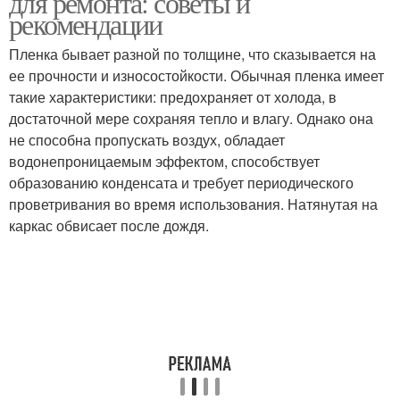
для ремонта: советы и
рекомендации
Пленка бывает разной по толщине, что сказывается на
ее прочности и износостойкости. Обычная пленка имеет
Пленка во время
Пленки по материалам
такие характеристики: предохраняет от холода, в
достаточной мере сохраняя тепло и влагу. Однако она
не способна пропускать воздух, обладает
водонепроницаемым эффектом, способствует
Полиэтиленовые
Клеевые пленки
образованию конденсата и требует периодического
пленки
проветривания во время использования. Натянутая на
каркас обвисает после дождя.
Различия между
Антистатические пленки
пленками
Пленка для конкретной
Пленки для окон
поверхности