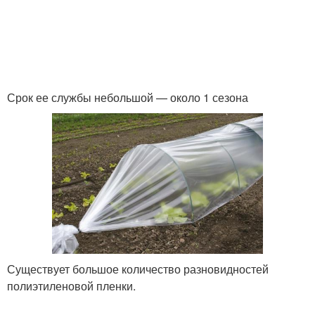
Пленки перед
традиционными
Пленка с окна
материалами
Срок ее службы небольшой — около 1 сезона
Разница между
Пленки для покраски
укрывными пленками
Пленка для мебели
Пленка на мебель
Существует большое количество разновидностей
Пленка с мебели
Пленка для защиты
полиэтиленовой пленки.