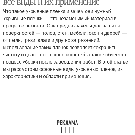
все виды и их применение
Что такое укрывные пленки и зачем они нужны?
Укрывные пленки — это незаменимый материал в
Пленка для конкретной
процессе ремонта. Они предназначены для защиты
Пленки для окон
поверхности
поверхностей — полов, стен, мебели, окон и дверей —
от пыли, грязи, влаги и других загрязнений.
Использование таких пленок позволяет сохранить
Пленки перед
чистоту и целостность поверхностей, а также облегчить
традиционными
Пленки для кровли
процесс уборки после завершения работ. В этой статье
материалами
мы рассмотрим основные виды укрывных пленок, их
характеристики и области применения.
Укрывная пленка
Пленка на поверхности
Разница между
Пленка с окна
укрывными пленками