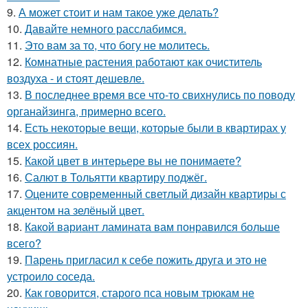
9.
А может стоит и нам такое уже делать?
10.
Давайте немного расслабимся.
11.
Это вам за то, что богу не молитесь.
12.
Комнатные растения работают как очиститель
воздуха - и стоят дешевле.
13.
В последнее время все что-то свихнулись по поводу
органайзинга, примерно всего.
14.
Есть некоторые вещи, которые были в квартирах у
всех россиян.
15.
Какой цвет в интерьере вы не понимаете?
16.
Салют в Тольятти квартиру поджёг.
17.
Оцените современный светлый дизайн квартиры с
акцентом на зелёный цвет.
18.
Какой вариант ламината вам понравился больше
всего?
19.
Парень пригласил к себе пожить друга и это не
устроило соседа.
20.
Как говорится, старого пса новым трюкам не