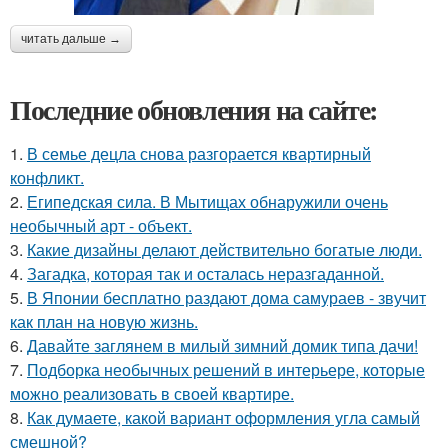
читать дальше →
Последние обновления на сайте:
1.
В семье децла снова разгорается квартирный
конфликт.
2.
Египедская сила. В Мытищах обнаружили очень
необычный арт - объект.
3.
Какие дизайны делают действительно богатые люди.
4.
Загадка, которая так и осталась неразгаданной.
5.
В Японии бесплатно раздают дома самураев - звучит
как план на новую жизнь.
6.
Давайте заглянем в милый зимний домик типа дачи!
7.
Подборка необычных решений в интерьере, которые
можно реализовать в своей квартире.
8.
Как думаете, какой вариант оформления угла самый
смешной?