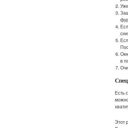
Уже
Защ
фур
Есл
сни
Есл
Пос
Окн
в п
Очи
Спец
Есть 
можно
хватит
Этот 