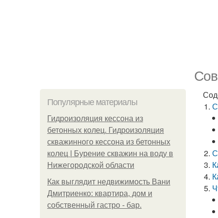
Сов
Сод
Популярные материалы
С
Гидроизоляция кессона из
бетонных колец. Гидроизоляция
скважинного кессона из бетонных
С
колец | Бурение скважин на воду в
К
Нижегородской области
К
Как выглядит недвижимость Вани
Ч
Дмитриенко: квартира, дом и
собственный гастро - бар.