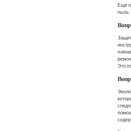
Ещё о
пыль.
Вопр
Защит
инстр
плёнк
ремон
Это п
Вопр
Эколо
котор
следо
помощ
содер