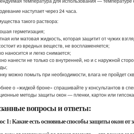
ендуемая температура для использования — температуре о
рдевание наступает через 24 часа.
ущества такого раствора:
ошая герметизация;
тная или матовая жидкость, которая защитит от чужих взгл
состоит из вредных веществ, не воспламеняется;
ко наносится и легко снимается;
но нанести не только со внутренней, но и с наружной сто
ды;
нку можно помыть при необходимости, влага не пройдет скв
бнее о «жидкой броне» спрашивайте у консультантов в сп
ционные методы защиты окон — пленки, картон или гипсока
занные вопросы и ответы:
ос 1: Какие есть основные способы защиты окон от 