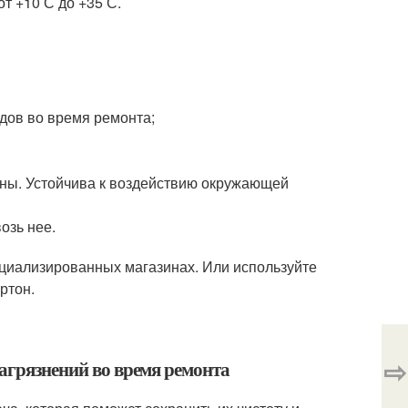
т +10 С до +35 С.
ядов во время ремонта;
роны. Устойчива к воздействию окружающей
озь нее.
ециализированных магазинах. Или используйте
ртон.
⇨
загрязнений во время ремонта