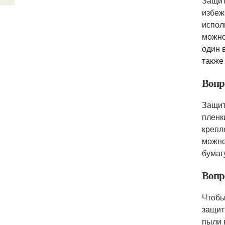
Защит
избеж
испол
можно
один 
также
Вопр
Защит
пленк
крепл
можно
бумаг
Вопр
Чтобы
защит
пыли 