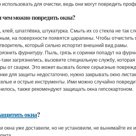
 использовать для очистки, ведь они могут повредить профи
и чем можно повредить окна?
, клей, шпатлёвка, штукатурка. Смыть их со стекла не так 
ным, на поверхности появятся царапины. Чтобы отчистить 
творитель, который сильно испортит внешний вид рамы.
рязнить фурнитуру. Пыль, грязь и соринки попадут на фурн
-таки загрязнились, вызовите специальную службу, которая 
ры от сварки. Это может вызвать более серьезные поврежд
нки для защиты недостаточно, нужно закрывать окно листам
елые и острые инструменты. Ими можно случайно повредить
чилось, также рекомендуют защищать окна гипсокартоном.
защитить окна
?
и окна уже доставили, но не установили, не вынимайте их и
онта.