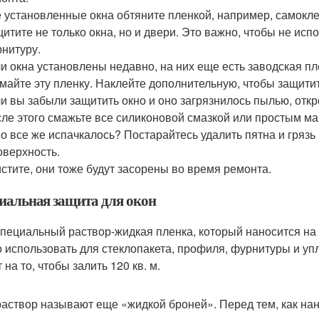
 установленные окна обтяните пленкой, например, самокл
итите не только окна, но и двери. Это важно, чтобы не исп
нитуру.
и окна установлены недавно, на них еще есть заводская пл
майте эту пленку. Наклейте дополнительную, чтобы защити
и вы забыли защитить окно и оно загрязнилось пылью, отк
ле этого смажьте все силиконовой смазкой или простым 
о все же испачкалось? Постарайтесь удалить пятна и грязь 
оверхность.
стите, они тоже будут засорены во время ремонта.
иальная защита для окон
специальный раствор-жидкая пленка, который наносится на
 использовать для стеклопакета, профиля, фурнитуры и уп
 на то, чтобы залить 120 кв. м.
раствор называют еще «жидкой броней». Перед тем, как нано