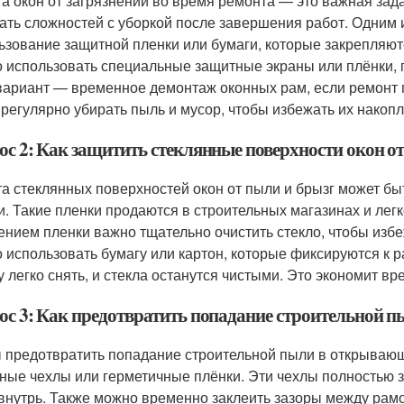
а окон от загрязнений во время ремонта — это важная зада
ать сложностей с уборкой после завершения работ. Одним
ьзование защитной пленки или бумаги, которые закрепляют
 использовать специальные защитные экраны или плёнки,
вариант — временное демонтаж оконных рам, если ремонт 
 регулярно убирать пыль и мусор, чтобы избежать их накоп
ос 2: Как защитить стеклянные поверхности окон о
а стеклянных поверхностей окон от пыли и брызг может б
и. Такие пленки продаются в строительных магазинах и лег
ением пленки важно тщательно очистить стекло, чтобы изб
 использовать бумагу или картон, которые фиксируются к 
у легко снять, и стекла останутся чистыми. Это экономит вр
ос 3: Как предотвратить попадание строительной 
 предотвратить попадание строительной пыли в открываю
ные чехлы или герметичные плёнки. Эти чехлы полностью 
внутрь. Также можно временно заклеить зазоры между рамо