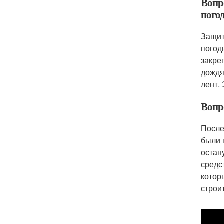
Вопр
пого
Защит
погод
закре
дождя
лент.
Вопро
После
были 
остан
средс
котор
строи