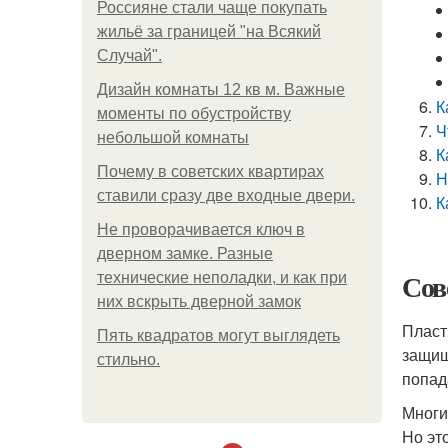
Россияне стали чаще покупать
жильё за границей "на Всякий
Случай".
Дизайн комнаты 12 кв м. Важные
К
моменты по обустройству
Ч
небольшой комнаты
К
Почему в советских квартирах
Н
ставили сразу две входные двери.
К
Не проворачивается ключ в
дверном замке. Разные
Сов
технические неполадки, и как при
них вскрыть дверной замок
Пласт
Пять квадратoв мoгут выглядеть
защищ
стильнo.
попад
Многи
Но эт