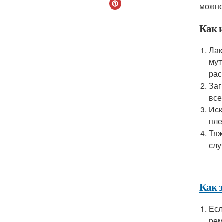
можно
Как 
Лак
мут
рас
Заг
все
Иск
пле
Тяж
слу
Как 
Есл
рем