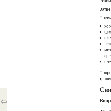
Реком
Затве
Преим
хор
цве
не 
лег
мож
сре
пле
Подро
тради
Свя
⇦
Вопр