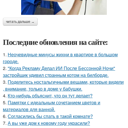
читать дальше →
Последние обновления на сайте:
1.
Неочевидные минусы жихни в квартире в большом
городе.
2.
"Когда Рекламу Делал ИИ После Бессонной Ночи"
застройщик удивил странным котом на билборде.
3.
Поделитесь ностальгичными вещами, которые видели
, внимание, только в доме у бабушки.
4.
Кто-нибудь объяснит, что он тут делает?
5.
Памятки с идеальным сочетанием цветов и
материалов для ванной.
6.
Согласились бы спать в такой комнате?
7.
А вы уже дом к новому году украсили?