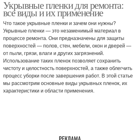
Укрывные пленки для ремонта:
Клеевые пленки
Антистатические пленки
все виды и их применение
Что такое укрывные пленки и зачем они нужны?
Укрывные пленки — это незаменимый материал в
Различия между
Пленка для конкретной
процессе ремонта. Они предназначены для защиты
пленками
поверхности
поверхностей — полов, стен, мебели, окон и дверей —
от пыли, грязи, влаги и других загрязнений.
Использование таких пленок позволяет сохранить
Пленки перед
чистоту и целостность поверхностей, а также облегчить
Пленки для окон
традиционными
процесс уборки после завершения работ. В этой статье
материалами
мы рассмотрим основные виды укрывных пленок, их
характеристики и области применения.
Пленки для кровли
Укрывная пленка