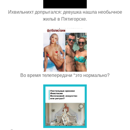
Ихвильнихт допрыгался: девушка нашла необычное
жильё в Пятигорске.
Во время телепередачи "это нормально?