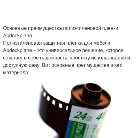
Укрывные пленки
Пленки для кровли
Основные преимущества полиэтиленовой пленки
Abdeckplane
Полиэтиленовая защитная пленка для мебели
Abdeckplane – это универсальное решение, которое
Пленка для
Черная пленка
сочетает в себе надежность, простоту использования и
мульчирования
доступную цену. Вот основные преимущества этого
материала:
Пленка от сорняков
Пленка для ремонта
Разница между
Пленка при ремонте
меламиновой пленкой