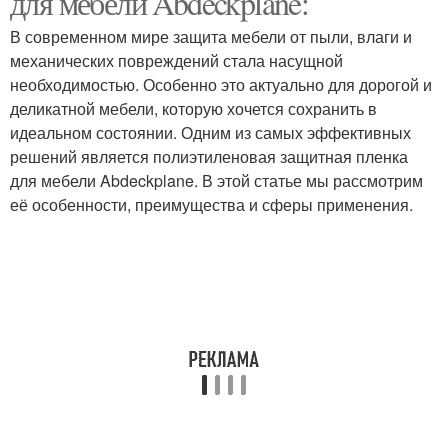
для мебели Abdeckplane:
В современном мире защита мебели от пыли, влаги и
механических повреждений стала насущной
необходимостью. Особенно это актуально для дорогой и
Пленка для защиты
Глянцевая пленка
деликатной мебели, которую хочется сохранить в
идеальном состоянии. Одним из самых эффективных
решений является полиэтиленовая защитная пленка
для мебели Abdeckplane. В этой статье мы рассмотрим
Рифленая пленка
Мебели от пыли
её особенности, преимущества и сферы применения.
Пленка для разных
Укрывная пленка
типов
Пленка на мебель
Пленка с мебели