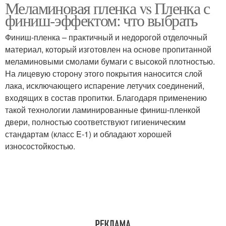
Меламиновая пленка vs Пленка с
Финиш-эффекты в
Пленка в интерьере
финиш-эффектом: что выбрать
пленках
Финиш-пленка – практичный и недорогой отделочный
материал, который изготовлен на основе пропитанной
Пленка для наружных
меламиновыми смолами бумаги с высокой плотностью.
Пленка для мебели
работ
На лицевую сторону этого покрытия наносится слой
лака, исключающего испарение летучих соединений,
входящих в состав пропитки. Благодаря применению
такой технологии ламинированные финиш-пленкой
Меламиновое покрытие
Пленка на мебель
двери, полностью соответствуют гигиеническим
стандартам (класс E-1) и обладают хорошей
износостойкостью.