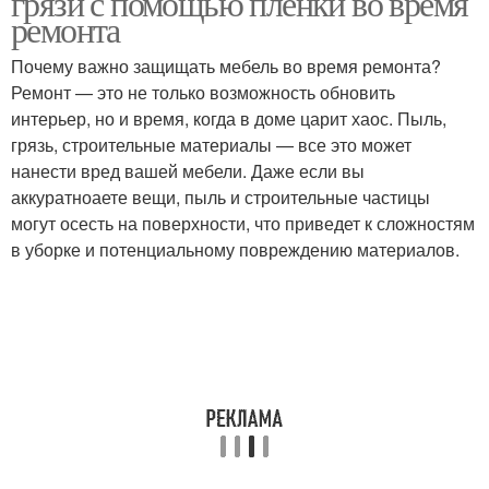
грязи с помощью пленки во время
ремонта
Почему важно защищать мебель во время ремонта?
Ремонт — это не только возможность обновить
Укрывные пленки
Пленки для кровли
интерьер, но и время, когда в доме царит хаос. Пыль,
грязь, строительные материалы — все это может
нанести вред вашей мебели. Даже если вы
аккуратноаете вещи, пыль и строительные частицы
Пленка с финиш-
Пленка на поверхность
могут осесть на поверхности, что приведет к сложностям
эффектом
в уборке и потенциальному повреждению материалов.
Финиш-эффекты в
Разница между
пленках
меламиновой пленкой
Пленка для наружных
Пленка в интерьере
работ