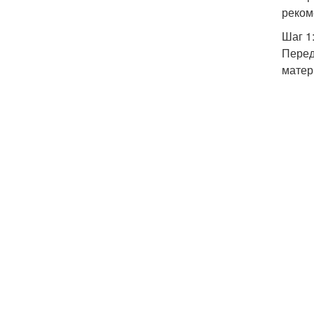
реком
Шаг 1
Перед
матер