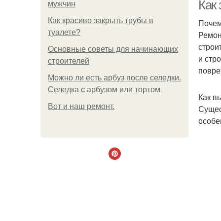
Как
мужчин
Как красиво закрыть трубы в
Почем
туалете?
Ремон
строи
Основные советы для начинающих
и стр
строителей
повре
Можно ли есть арбуз после селедки.
Селедка с арбузом или тортом
Как в
Boт и наш ремoнт.
Сущес
особе