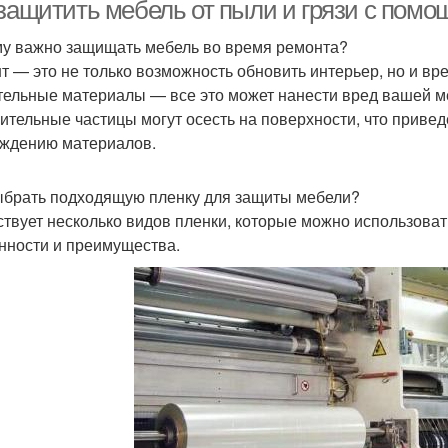
 защитить мебель от пыли и грязи с помо
у важно защищать мебель во время ремонта?
т — это не только возможность обновить интерьер, но и врем
Старая мебель
тельные материалы — все это может нанести вред вашей м
оительные частицы могут осесть на поверхности, что приве
ждению материалов.
ыбрать подходящую пленку для защиты мебели?
твует несколько видов пленки, которые можно использоват
нности и преимущества.