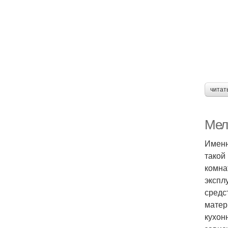
читат
Мела
Именн
такой
комна
экспл
средс
матер
кухон