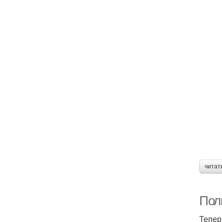
читат
Полн
Тепер