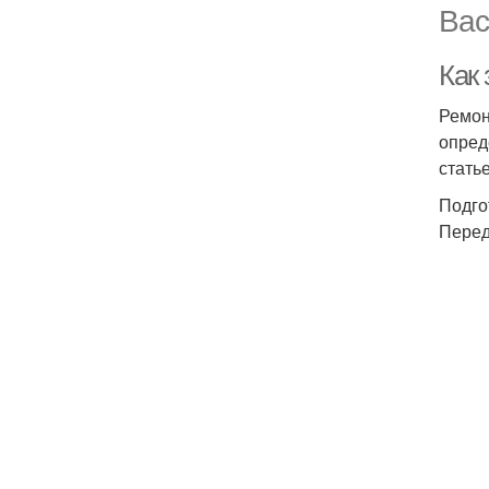
Вас
Как
Ремон
опред
стать
Подго
Перед