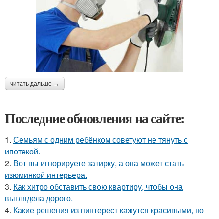
читать дальше →
Последние обновления на сайте:
1.
Семьям с одним ребёнком советуют не тянуть с
ипотекой.
2.
Вот вы игнорируете затирку, а она может стать
изюминкой интерьера.
3.
Как хитро обставить свою квартиру, чтобы она
выглядела дорого.
4.
Какие решения из пинтерест кажутся красивыми, но