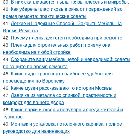
39.
В них скапливаются пыль, грязь, плесень и микробы.
40.
Как уберечь пластиковые окна от повреждений во
время ремонта: практические советы
41.
Легкие и Надежные Способы Закрыть Мебель На
Время Ремонта
42.
Почему пленка для стен необходима при ремонте
43.
Пленка для строительных работ: почему она
необходима на любой стройке
44.
Сохраните вашу мебель целой и невредимой: советы
по защите во время ремонта
45.
Какие виды транспорта наиболее удобны для
перемещения по Воронежу
46.
Какие музеи рассказывают о истории Москвы
47.
Лавочка из металла со спинкой: практичность и
комфорт для вашего двора
48.
Какие парки и скверы популярны среди жителей и
туристов
49.
Монтаж и установка потолочного карниза: полное
руководство для начинающих