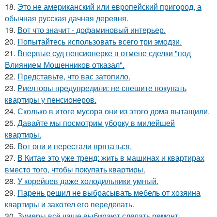
18.
Это не американский или европейский пригород, а
обычная русская дачная деревня.
19.
Вот что значит - дофаминовый интерьер.
20.
Попытайтесь использовать всего три эмодзи.
21.
Впервые суд пенсионерке в отмене сделки "под
Влиянием Мошенников отказал".
22.
Представьте, что вас затопило.
23.
Риелторы предупредили: не спешите покупать
квартиры у пенсионеров.
24.
Сколько в итоге мусора они из этого дома вытащили.
25.
Давайте мы посмотрим уборку в милейшей
квартиры.
26.
Вот они и перестали прятаться.
27.
В Китае это уже тренд: жить в машинах и квартирах
вместо того, чтобы покупать квартиры.
28.
У корейцев даже холодильники умный.
29.
Парень решил не выбрасывать мебель от хозяина
квартиры и захотел его переделать.
30.
Зумеры всё чаще выбирают сделать ремонт