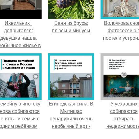
Ихвильнихт
Баня из бруса:
Волочкова сно
допрыгался:
плюсы и минусы
фотосессию 
девушка нашла
постели устрои
еобычное жильё в
Пятигорске.
емейную ипотеку
Египедская сила. В
У уехавших
нова собираются
Мытищах
собираются
енять - и семьи с
обнаружили очень
отбирать
одним ребёнком
необычный арт -
недвижимость
напряглись.
объект.