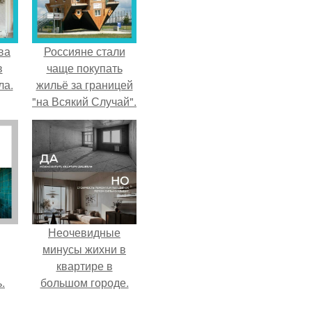
ва
Россияне стали
в
чаще покупать
ла.
жильё за границей
"на Всякий Случай".
Неочевидные
минусы жихни в
квартире в
.
большом городе.