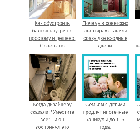
Как обустроить
Почему в советских
балкон внутри по
квартирах ставили
простому и дешево.
сразу две входные
Советы по
двери.
н
обустройству
балкона
Когда дизайнеру
Семьям с детьми
С
сказали: "Уместите
продлят ипотечные
с
всё" - и он
каникулы до 1, 5
м
воспринял это
года.
слишком