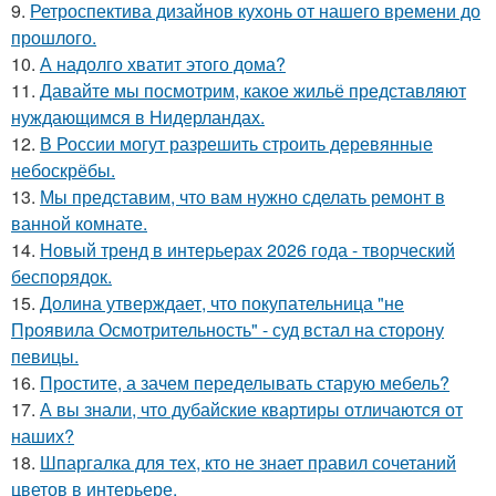
9.
Ретроспектива дизайнов кухонь от нашего времени до
прошлого.
10.
А надолго хватит этого дома?
11.
Давайте мы посмотрим, какое жильё представляют
нуждающимся в Нидерландах.
12.
В России могут разрешить строить деревянные
небоскрёбы.
13.
Мы представим, что вам нужно сделать ремонт в
ванной комнате.
14.
Новый тренд в интерьерах 2026 года - творческий
беспорядок.
15.
Долина утверждает, что покупательница "не
Проявила Осмотрительность" - суд встал на сторону
певицы.
16.
Простите, а зачем переделывать старую мебель?
17.
А вы знали, что дубайские квартиры отличаются от
наших?
18.
Шпаргалка для тех, кто не знает правил сочетаний
цветов в интерьере.