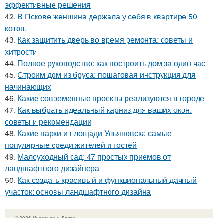
эффективные решения
42.
В Пскове женщина держала у себя в квартире 50
котов.
43.
Как защитить дверь во время ремонта: советы и
хитрости
44.
Полное руководство: как построить дом за один час
45.
Строим дом из бруса: пошаговая инструкция для
начинающих
46.
Какие современные проекты реализуются в городе
47.
Как выбрать идеальный карниз для ваших окон:
советы и рекомендации
48.
Какие парки и площади Ульяновска самые
популярные среди жителей и гостей
49.
Малоуходный сад: 47 простых приемов от
ландшафтного дизайнера
50.
Как создать красивый и функциональный дачный
участок: основы ландшафтного дизайна
© 2026 Интерьер и Декор