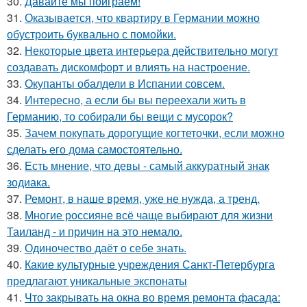
30.
Давайте мы поиграем!
31.
Оказывается, что квартиру в Германии можно
обустроить буквально с помойки.
32.
Некоторые цвета интерьера действительно могут
создавать дискомфорт и влиять на настроение.
33.
Окупанты обалдели в Испании совсем.
34.
Интересно, а если бы вы переехали жить в
Германию, то собирали бы вещи с мусорок?
35.
Зачем покупать дорогущие когтеточки, если можно
сделать его дома самостоятельно.
36.
Есть мнение, что девы - самый аккуратный знак
зодиака.
37.
Ремонт, в наше время, уже не нужда, а тренд.
38.
Многие россияне всё чаще выбирают для жизни
Таиланд - и причин на это немало.
39.
Одиночество даёт о себе знать.
40.
Какие культурные учреждения Санкт-Петербурга
предлагают уникальные экспонаты
41.
Что закрывать на окна во время ремонта фасада: