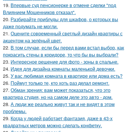
19.
Впервые суд пенсионерке в отмене сделки "под
Влиянием Мошенников отказал".
20.
Разбирайте приблуды для шкафов, о которых вы
даже подумать не могли.
21.
Оцените современный светлый дизайн квартиры с
акцентом на зелёный цвет.
22.
В том случае, если бы перед вами встал выбор, как
покрасить стены в коридоре, то что бы вы выбрали?
23.
Интересное решение для фото - зоны в спальне.
24.
Идея для дизайна комнаты маленькой девочки.
25.
У вас любимая комната в квартире или дома есть?
26.
Поймут только те, кто хоть раз делал ремонт.
27.
Обман зрения: вам может показаться, что это
квартира студия, но на самом деле это авто - дом.
28.
А люди же реально живут так и не видят в этом
проблемы.
29.
Когда у людей работает фантазия, даже в 43-х
квадратных метров можно сделать конфетку.