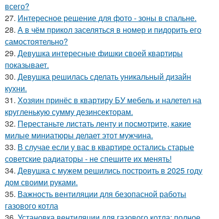
всего?
27.
Интересное решение для фото - зоны в спальне.
28.
А в чём прикол заселяться в номер и пидорить его
самостоятельно?
29.
Девушка интересные фишки своей квартиры
показывает.
30.
Девушка решилась сделать уникальный дизайн
кухни.
31.
Хозяин принёс в квартиру БУ мебель и налетел на
кругленькую сумму дезинсекторам.
32.
Перестаньте листать ленту и посмотрите, какие
милые миниатюры делает этот мужчина.
33.
В случае если у вас в квартире остались старые
советские радиаторы - не спешите их менять!
34.
Девушка с мужем решились построить в 2025 году
дом своими руками.
35.
Важность вентиляции для безопасной работы
газового котла
36.
Установка вентиляции для газового котла: полное