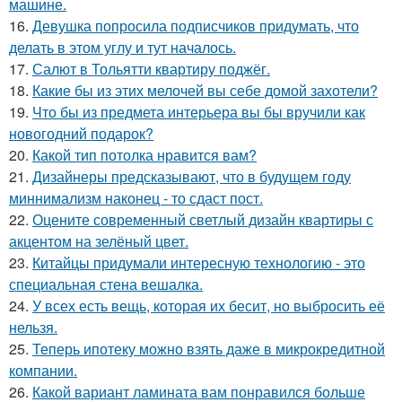
машине.
16.
Девушка попросила подписчиков придумать, что
делать в этом углу и тут началось.
17.
Салют в Тольятти квартиру поджёг.
18.
Какие бы из этих мелочей вы себе домой захотели?
19.
Что бы из предмета интерьера вы бы вручили как
новогодний подарок?
20.
Какой тип потолка нравится вам?
21.
Дизайнеры предсказывают, что в будущем году
миннимализм наконец - то сдаст пост.
22.
Оцените современный светлый дизайн квартиры с
акцентом на зелёный цвет.
23.
Китайцы придумали интересную технологию - это
специальная стена вешалка.
24.
У всех есть вещь, которая их бесит, но выбросить её
нельзя.
25.
Теперь ипотеку можно взять даже в микрокредитной
компании.
26.
Какой вариант ламината вам понравился больше