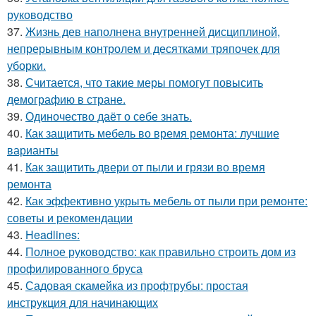
руководство
37.
Жизнь дев наполнена внутренней дисциплиной,
непрерывным контролем и десятками тряпочек для
уборки.
38.
Считается, что такие меры помогут повысить
демографию в стране.
39.
Одиночество даёт о себе знать.
40.
Как защитить мебель во время ремонта: лучшие
варианты
41.
Как защитить двери от пыли и грязи во время
ремонта
42.
Как эффективно укрыть мебель от пыли при ремонте:
советы и рекомендации
43.
Headlines:
44.
Полное руководство: как правильно строить дом из
профилированного бруса
45.
Садовая скамейка из профтрубы: простая
инструкция для начинающих