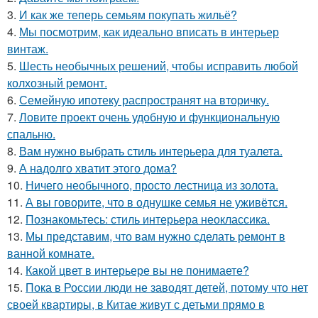
3.
И как же теперь семьям покупать жильё?
4.
Мы посмотрим, как идеально вписать в интерьер
винтаж.
5.
Шесть необычных решений, чтобы исправить любой
колхозный ремонт.
6.
Семейную ипотеку распространят на вторичку.
7.
Ловите проект очень удобную и функциональную
спальню.
8.
Вам нужно выбрать стиль интерьера для туалета.
9.
А надолго хватит этого дома?
10.
Ничего необычного, просто лестница из золота.
11.
А вы говорите, что в однушке семья не уживётся.
12.
Познакомьтесь: стиль интерьера неоклассика.
13.
Мы представим, что вам нужно сделать ремонт в
ванной комнате.
14.
Какой цвет в интерьере вы не понимаете?
15.
Пока в России люди не заводят детей, потому что нет
своей квартиры, в Китае живут с детьми прямо в