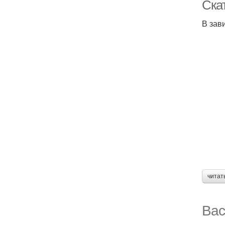
Ска
В зав
читат
Вас