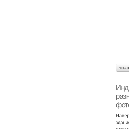
читат
Инд
раз
фот
Навер
здани