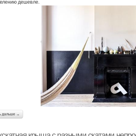
елению дешевле.
ь дальше →
хскатная крыша с разными скатами непрос