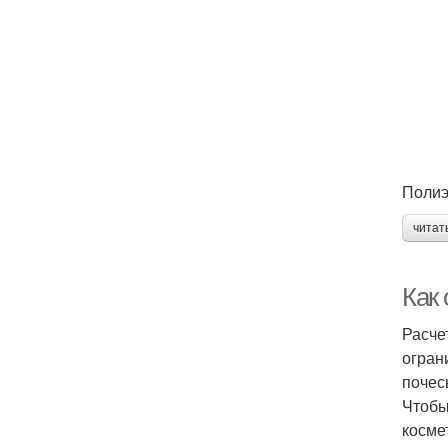
Полиэ
читат
Как
Расче
огран
почес
Чтобы
косме