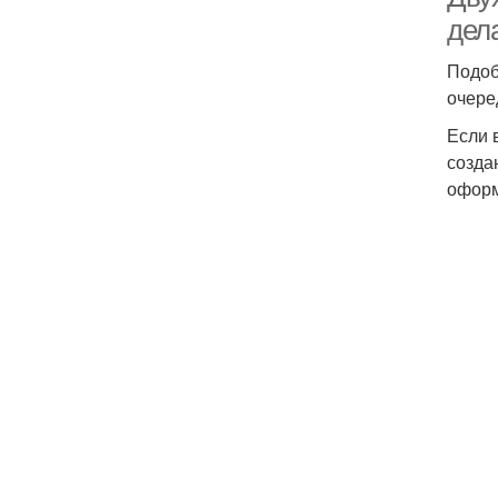
дел
Подоб
очере
Если 
созда
оформ