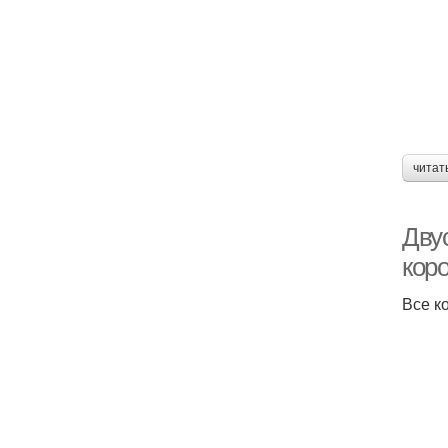
читат
Дву
кор
Все к