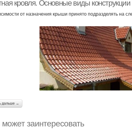
металлочерепицы
тная кровля. Основные виды конструкции
исимости от назначения крыши принято подразделять на с
ь дальше →
 может заинтересовать