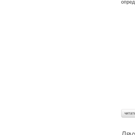
опред
читат
Дву