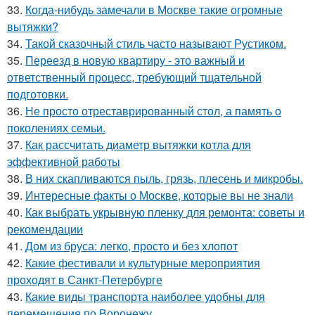
33.
Когда-нибудь замечали в Москве такие огромные
вытяжки?
34.
Такой сказочный стиль часто называют Рустиком.
35.
Переезд в новую квартиру - это важный и
ответственный процесс, требующий тщательной
подготовки.
36.
Не просто отреставрированный стол, а память о
поколениях семьи.
37.
Как рассчитать диаметр вытяжки котла для
эффективной работы
38.
В них скапливаются пыль, грязь, плесень и микробы.
39.
Интересные факты о Москве, которые вы не знали
40.
Как выбрать укрывную пленку для ремонта: советы и
рекомендации
41.
Дом из бруса: легко, просто и без хлопот
42.
Какие фестивали и культурные мероприятия
проходят в Санкт-Петербурге
43.
Какие виды транспорта наиболее удобны для
перемещения по Воронежу