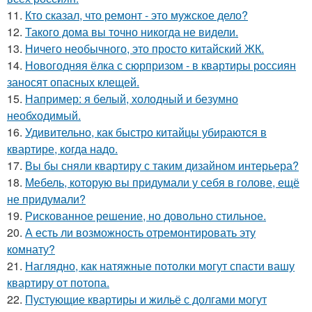
11.
Кто сказал, что ремонт - это мужское дело?
12.
Такого дома вы точно никогда не видели.
13.
Ничего необычного, это просто китайский ЖК.
14.
Новогодняя ёлка с сюрпризом - в квартиры россиян
заносят опасных клещей.
15.
Например: я белый, холодный и безумно
необходимый.
16.
Удивительно, как быстро китайцы убираются в
квартире, когда надо.
17.
Вы бы сняли квартиру с таким дизайном интерьера?
18.
Мебель, которую вы придумали у себя в голове, ещё
не придумали?
19.
Рискованное решение, но довольно стильное.
20.
А есть ли возможность отремонтировать эту
комнату?
21.
Наглядно, как натяжные потолки могут спасти вашу
квартиру от потопа.
22.
Пустующие квартиры и жильё с долгами могут