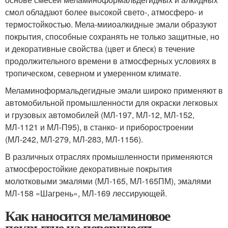
смол обладают более высокой свето-, атмосферо- и
термостойкостью. Мела-мииоалкидные эмали образуют
покрытия, способные сохранять не только защит­ные, но
и декоративные свойства (цвет и блеск) в течение
продолжительного времени в атмосферных условиях в
тропическом, северном и умеренном кли­мате.
Меламиноформальдегидные эмали широко применяют в
автомобильной про­мышленности для окраски легковых
и грузовых автомобилей (МЛ-197, МЛ-12, МЛ-152,
МЛ-1121 и МЛ-П95), в станко- и приборостроении
(МЛ-242, МЛ-279, МЛ-283, МЛ-1156).
В различных отраслях промышленности приме­няются
атмосферостойкие декоративные покрытия
молотковыми эмалями (МЛ-165, МЛ-165ПМ), эмалями
МЛ-158 «Шагрень», МЛ-169 лессирующей.
Как наносится меламиновое
покрытие на поверхность