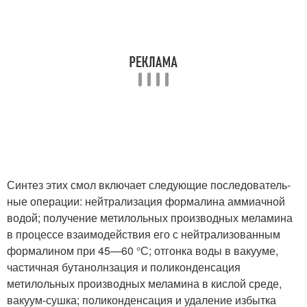
Синтез этих смол включает следующие последователь­
ные операции: нейтрализация формалина аммиачной
водой; получение метилоль­ных производных меламина
в процессе взаимодействия его с нейтрализованным
формалином при 45—60 °С; отгонка воды в вакууме,
частичная бутанолнзация и поликонденсация
метилольных производных меламина в кислой среде,
вакуум-сушка; поликонденсация и удаление избытка