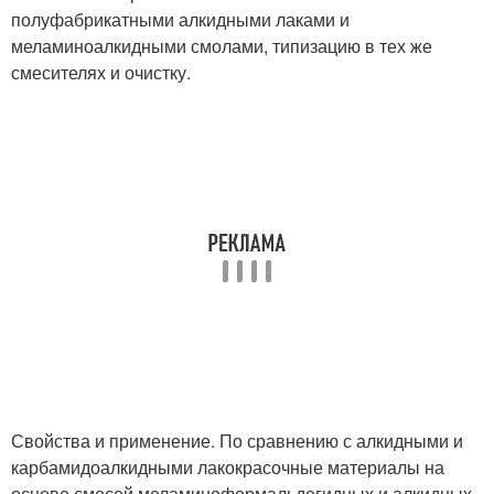
полуфабрикатными алкидными лаками и
меламиноалкидными смолами, типизацию в тех же
смеси­телях и очистку.
Свойства и применение. По сравнению с алкидными и
карбамидоалкидными лакокрасочные материалы на
основе смесей меламиноформальдегидных и алкид­ных