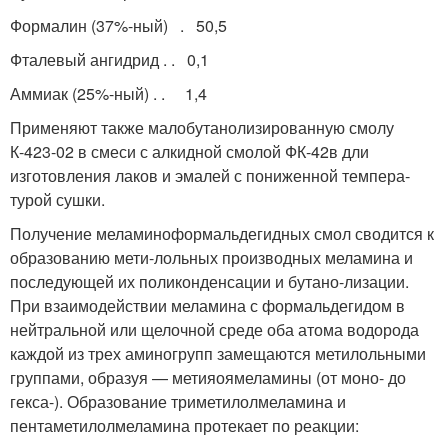
Формалин (37%-ный) . 50,5
Фталевый ангидрид . . 0,1
Аммиак (25%-ный) . . 1,4
Применяют также малобутанолизированную смолу
К-423-02 в смеси с алкид­ной смолой ФК-42в дли
изготовления лаков и эмалей с пониженной темпера­
турой сушки.
Получение меламиноформальдегидных смол сводится к
образованию мети-лольных производных меламина и
последующей их поликонденсации и бутано-лизации.
При взаимодействии меламина с формальдегидом в
нейтральной или щелочной среде оба атома водорода
каждой из трех аминогрупп замещаются метилольными
группами, образуя — метияоямеламины (от моно- до
гекса-). Обра­зование триметилолмеламина и
пентаметилолмеламина протекает по реакции: