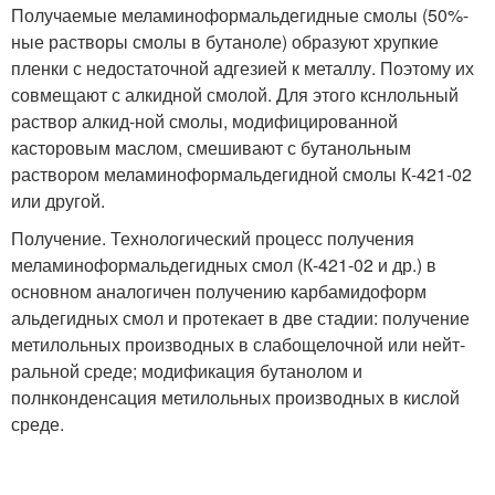
Получаемые меламиноформальдегидные смолы (50%-
ные растворы смолы в бутаноле) образуют хрупкие
пленки с недостаточной адгезией к металлу. По­этому их
совмещают с алкидной смолой. Для этого кснлольный
раствор алкид-ной смолы, модифицированной
касторовым маслом, смешивают с бутанольным
раствором меламиноформальдегидной смолы К-421-02
или другой.
Получение. Технологи­ческий процесс получения
меламиноформальдегидных смол (К-421-02 и др.) в
основном аналогичен получению карбамидоформ
альдегидных смол и протекает в две стадии: получение
метилольных производных в слабощелочной или нейт­
ральной среде; модификация бутанолом и
полнконденсация метилольных произ­водных в кислой
среде.