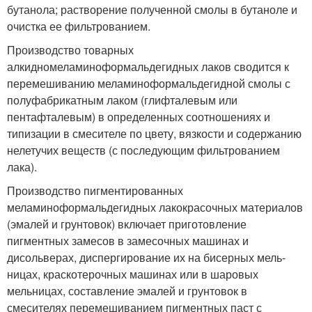
бутанола; растворение полученной смолы в бутаноле и
очистка ее фильтрованием.
Производство товарных
алкидномеламиноформальдегидных лаков сводится к
перемешиванию меламиноформальдегидной смолы с
полуфабрикатным лаком (глифталевым или
пентафталевым) в определенных соотношениях и
типизации в смесителе по цвету, вязкости и содержанию
нелетучих веществ (с последую­щим фильтрованием
лака).
Производство пигментированных
меламиноформальдегидных лакокрасочных материалов
(эмалей и грунтовок) включает приготовление
пигментных замесов в замесочных машинах и
дисольверах, диспергирование их на бисерных мель­
ницах, краскотерочных машинах или в шаровых
мельницах, составление эмалей и грунтовок в
смесителях перемешиванием пигментных паст с