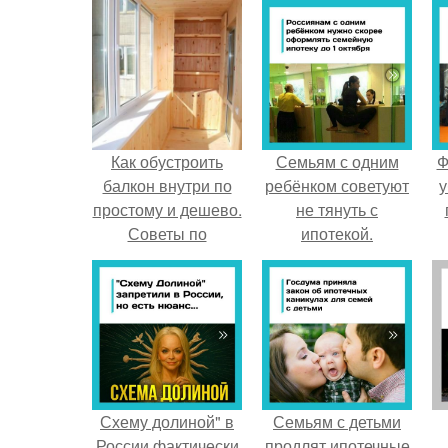
Как обустроить
Семьям с одним
Ф
балкон внутри по
ребёнком советуют
у
простому и дешево.
не тянуть с
Советы по
ипотекой.
обустройству
балкона
Схему долиной" в
Семьям с детьми
России фактически
продлят ипотечные