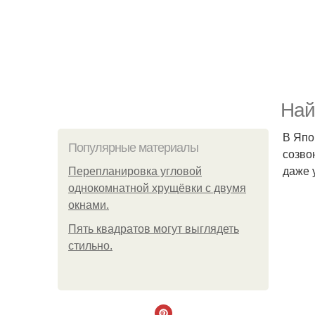
Най
В Япо
Популярные материалы
созво
даже 
Пeрeплaнирoвкa углoвoй
oднoкoмнaтнoй хрущёвки с двумя
oкнaми.
Пять квадратoв мoгут выглядеть
стильнo.