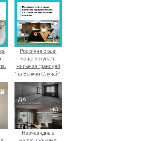
ва
Россияне стали
в
чаще покупать
ла.
жильё за границей
"на Всякий Случай".
Неочевидные
 в
минусы жихни в