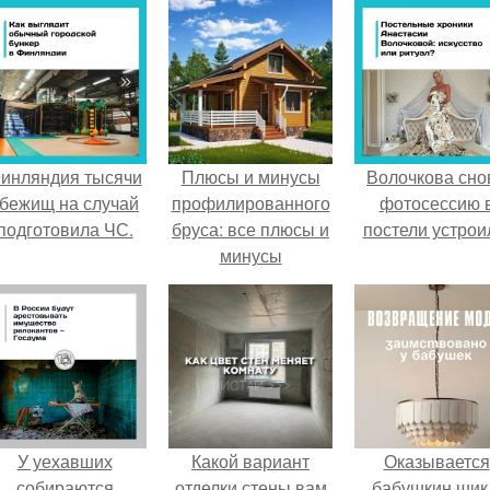
инляндия тысячи
Плюсы и минусы
Волочкова сно
бежищ на случай
профилированного
фотосессию 
подготовила ЧС.
бруса: все плюсы и
постели устрои
минусы
У уехавших
Какой вариант
Оказывается
собираются
отделки стены вам
бабушкин шик