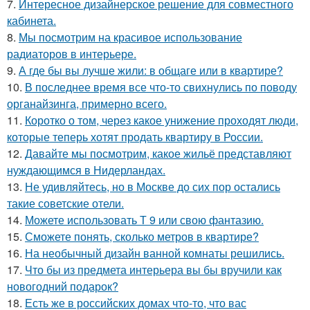
7.
Интересное дизайнерское решение для совместного
кабинета.
8.
Мы посмотрим на красивое использование
радиаторов в интерьере.
9.
А где бы вы лучше жили: в общаге или в квартире?
10.
В последнее время все что-то свихнулись по поводу
органайзинга, примерно всего.
11.
Коротко о том, через какое унижение проходят люди,
которые теперь хотят продать квартиру в России.
12.
Давайте мы посмотрим, какое жильё представляют
нуждающимся в Нидерландах.
13.
Не удивляйтесь, но в Москве до сих пор остались
такие советские отели.
14.
Можете использовать Т 9 или свою фантазию.
15.
Сможете понять, сколько метров в квартире?
16.
На необычный дизайн ванной комнаты решились.
17.
Что бы из предмета интерьера вы бы вручили как
новогодний подарок?
18.
Есть же в российских домах что-то, что вас