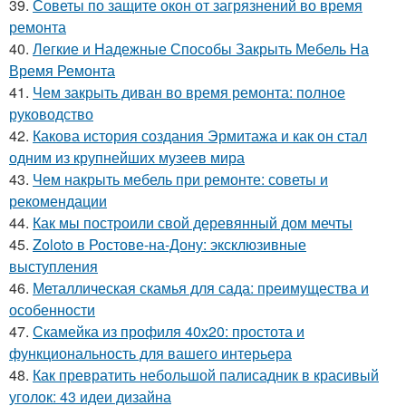
39.
Советы по защите окон от загрязнений во время
ремонта
40.
Легкие и Надежные Способы Закрыть Мебель На
Время Ремонта
41.
Чем закрыть диван во время ремонта: полное
руководство
42.
Какова история создания Эрмитажа и как он стал
одним из крупнейших музеев мира
43.
Чем накрыть мебель при ремонте: советы и
рекомендации
44.
Как мы построили свой деревянный дом мечты
45.
Zoloto в Ростове-на-Дону: эксклюзивные
выступления
46.
Металлическая скамья для сада: преимущества и
особенности
47.
Скамейка из профиля 40х20: простота и
функциональность для вашего интерьера
48.
Как превратить небольшой палисадник в красивый
уголок: 43 идеи дизайна