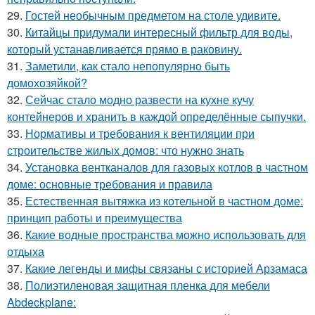
29.
Гостей необычным предметом на столе удивите.
30.
Китайцы придумали интересный фильтр для воды,
который устанавливается прямо в раковину.
31.
Заметили, как стало непопулярно быть
домохозяйкой?
32.
Сейчас стало модно развести на кухне кучу
контейнеров и хранить в каждой определённые сыпучки.
33.
Нормативы и требования к вентиляции при
строительстве жилых домов: что нужно знать
34.
Установка вентканалов для газовых котлов в частном
доме: основные требования и правила
35.
Естественная вытяжка из котельной в частном доме:
принцип работы и преимущества
36.
Какие водные пространства можно использовать для
отдыха
37.
Какие легенды и мифы связаны с историей Арзамаса
38.
Полиэтиленовая защитная пленка для мебели
Abdeckplane: