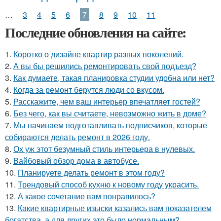
…
3
4
5
6
7
8
9
10
11
Последние обновления на сайте:
1.
Коротко о дизайне квартир разных поколений.
2.
А вы бы решились ремонтировать свой подъезд?
3.
Как думаете, такая планировка студии удобна или нет?
4.
Когда за ремонт берутся люди со вкусом.
5.
Расскажите, чем ваш интерьер впечатляет гостей?
6.
Без чего, как вы считаете, невозможно жить в доме?
7.
Мы начинаем подготавливать подписчиков, которые
собираются делать ремонт в 2026 году.
8.
Ох уж этот безумный стиль интерьера в нулевых.
9.
Вайбовый обзор дома в автобусе.
10.
Планируете делать ремонт в этом году?
11.
Трендовый способ кухню к новому году украсить.
12.
А какое сочетание вам понравилось?
13.
Какие квартирные изыски казались вам показателем
богатства, а для других это было нормальным?