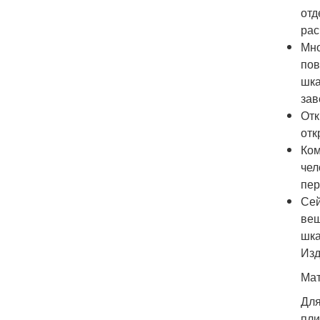
отд
рас
Мно
пов
шка
зав
Отк
отк
Ком
чел
пер
Сей
вещ
шка
Изд
Ма
Для
пли