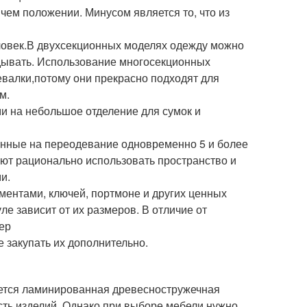
чем положении. Минусом является то, что из
ловек.В двухсекционных моделях одежду можно
адывать. Использование многосекционных
евалки,потому они прекрасно подходят для
м.
и на небольшое отделение для сумок и
анные на переодевание одновременно 5 и более
яют рационально использовать пространство и
и.
ентами, ключей, портмоне и других ценных
е зависит от их размеров. В отличие от
ер
е закупать их дополнительно.
ется ламинированная древесностружечная
сть изделий. Однако при выборе мебели нужно