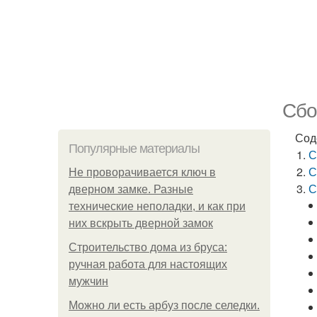
Сбо
Сод
Популярные материалы
С
С
Не проворачивается ключ в
С
дверном замке. Разные
технические неполадки, и как при
них вскрыть дверной замок
Строительство дома из бруса:
ручная работа для настоящих
мужчин
Можно ли есть арбуз после селедки.