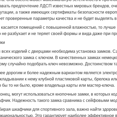
авать предпочтение ЛДСП известных мировых брендов, оч
утации, а также имеющих сертификаты безопасности европе
ет проверенные параметры качества и не будет выделять в
 касается помещений с повышенной влажностью, то лучше 
 не разбухает и не теряет своей формы и вида даже при п
мки
 всех изделий с дверцами необходима установка замков. 
анического замка с ключом. В качественных замках немецк
ому случайно подобрать ключ невозможно. Достоинством та
ее дорогим и более надежным вариантом является электро
кладывании к нему клубной пластиковой карты, брелока или
о бы то ни было, кроме владельца карты или мастер-ключа.
онец, могут использоваться кнопочные замки, в которых код
фчик. Надежность такого замка сравнима с сейфовыми мо
ирая шкафчики для спортивного зала, важно найти здоров
кциональностью. Это гарантирует наиболее эффективное в