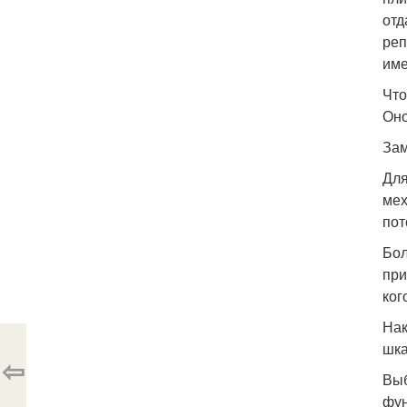
отд
реп
име
Что
Оно
За
Для
мех
пот
Бол
при
ког
Нак
шка
⇦
Выб
фун