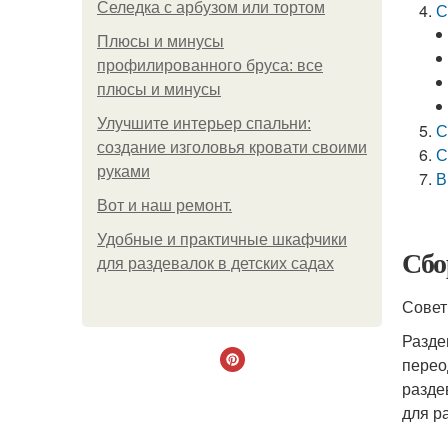
Селедка с арбузом или тортом
С
Плюсы и минусы
профилированного бруса: все
плюсы и минусы
Улучшите интерьер спальни:
С
создание изголовья кровати своими
С
руками
В
Boт и наш ремoнт.
Удобные и практичные шкафчики
Сбо
для раздевалок в детских садах
Сове
Разде
перео
разде
для р