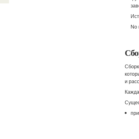
зав
Ист
No 
Сбо
Сборк
котор
и рас
Кажда
Сущес
при