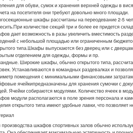
еления для обуви, сумок и хранения верхней одежды в вися
чета на посетителя они требуют довольно много площади.
госекционные шкафы рассчитаны на переодевание 2-5 че
есить.При количестве секций три и более ее придется скл
фов дает возможность в разы увеличить вместимость разд
едений с небольшой площадью или ограниченным бюджето
рытого типа.Шкафы выпускаются без дверец или с дверцам
рытым отделением для одежды, формы и пр.
андные. Широкие шкафы, обычно открытого типа, рассчит
овек. Устанавливаются в командных раздевалках и позвол
иметр помещения с минимальными финансовыми затратам
фовые ячейкипредназначены для хранения сумочки с докум
ей. Ячейки собираются модулями. Количество ячеек в модул
фов модули располагаются в поле зрения персонала и кам
елия открытого типа имеют удобные лавки, что позволяет н
териал
 производства шкафов спортивных залов обычно использу
та. Она обеспечивает максимальную эстетичность и прочно