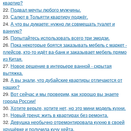
квартир?
22.
Подвал мечты любого мужчины.
23.
Салют в Тольятти квартиру поджёг.
24.
А что вы думаете: нужно ли совмещать туалет и
ванную?
25.
Попытайтесь использовать всего три эмодзи.
26.
Пока некоторые боятся заказывать мебель с маркет -
плейсов, кто-то идёт ва-банк и заказывает мебель прямо
из Китая.
27.
Новое решение в интерьере ванной - скрытая
вытяжка.
28.
А вы знали, что дубайские квартиры отличаются от
наших?
29.
Вот сейчас и мы проверим, как хорошо вы знаете
города России!
30.
Хотите верьте, хотите нет, но это мини модель кухни.
31.
Новый тренд: жить в квартирах без ремонта.
32.
Девушка необычно отремонтировала кухню в своей
хрущёвке и получила кучу хейта.