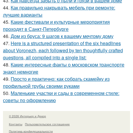
43.
Как навсегда забыть о пыли и грязи в вашем доме
44.
Как правильно накрывать мебель при ремонте:
лучшие варианты
45.
Какие фестивали и культурные мероприятия
проходят в Санкт-Петербурге
46.
Дом из бруса: 9 шагов к вашему мечтому дому
47.
Here is a structured presentation of the six headlines
about Voronezh, each followed by ten thoughtfully crafted
questions, all compiled into a single list:
48.
Какие интересные факты о московском транспорте
знают немногие
49.
Просто и практично: как собрать скамейку из
профильной трубы своими руками
50.
Маленькие участки и сады в современном стиле:
советы по оформлению
© 2026 Интерьер и Декор
Контакты
Пользовательское соглашение
Политика конфидециальности