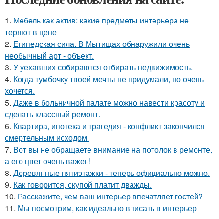
1.
Мебель как актив: какие предметы интерьера не
теряют в цене
2.
Египедская сила. В Мытищах обнаружили очень
необычный арт - объект.
3.
У уехавших собираются отбирать недвижимость.
4.
Когда тумбочку твоей мечты не придумали, но очень
хочется.
5.
Даже в больничной палате можно навести красоту и
сделать классный ремонт.
6.
Квартира, ипотека и трагедия - конфликт закончился
смертельным исходом.
7.
Вот вы не обращаете внимание на потолок в ремонте,
а его цвет очень важен!
8.
Деревянные пятиэтажки - теперь официально можно.
9.
Как говорится, скупой платит дважды.
10.
Расскажите, чем ваш интерьер впечатляет гостей?
11.
Мы посмотрим, как идеально вписать в интерьер