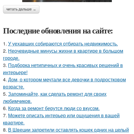
читать дальше →
Последние обновления на сайте:
1.
У уехавших собираются отбирать недвижимость.
2.
Неочевидные минусы жихни в квартире в большом
городе.
3.
Подборка нетипичных и очень красивых решений в
интерьере!
4.
Дом, о котором мечтали все девочки в подростковом
возрасте.
5.
Запоминайте, как сделать ремонт для своих
любимчиков.
6.
Когда за ремонт берутся люди со вкусом.
7.
Можете описать интерьер или ощущения в вашей
квартире.
8.
В Швеции запретили оставлять кошек одних на целый