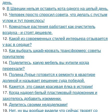
день.
9.
В Швеции нельзя оставить кота одного на целый день.
10.
Человек просто спросил совета, что делать с пустым
углом и тут понеслось!
11.
Комнатные растения работают как очиститель
воздуха - и стоят дешевле.
12.
Какой из современных стилей интерьера отзывается
у вас в сердце?
13.
Как выбрать шкаф-кровать трансформер: советы
покупателю
14.
Поделитесь, какую мебель вы купили когда
переехали?
15.
Полина Лурье готовится к ремонту в квартире
долиной и называет решение суда победой.
16.
Кажется, это самая красивая ёлка в истории!
17.
Когда надоел белый пластиковый подоконник и
захотелось добавить изюминки.
18.
Делитесь своими недоделками!
19.
Нет, ну вы вообще видели что сейчас творят со