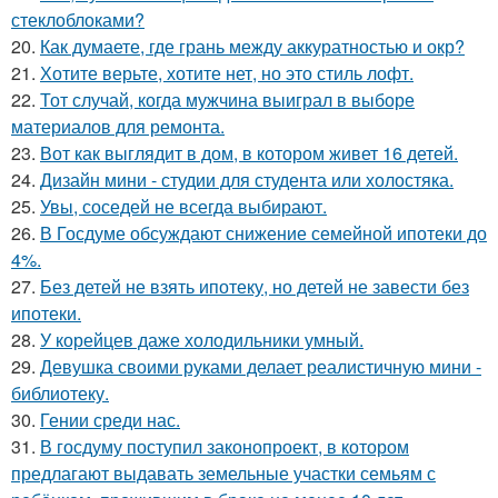
стеклоблоками?
20.
Как думаете, где грань между аккуратностью и окр?
21.
Хотите верьте, хотите нет, но это стиль лофт.
22.
Тот случай, когда мужчина выиграл в выборе
материалов для ремонта.
23.
Вот как выглядит в дом, в котором живет 16 детей.
24.
Дизайн мини - студии для студента или холостяка.
25.
Увы, соседей не всегда выбирают.
26.
В Госдуме обсуждают снижение семейной ипотеки до
4%.
27.
Без детей не взять ипотеку, но детей не завести без
ипотеки.
28.
У корейцев даже холодильники умный.
29.
Девушка своими руками делает реалистичную мини -
библиотеку.
30.
Гении среди нас.
31.
В госдуму поступил законопроект, в котором
предлагают выдавать земельные участки семьям с