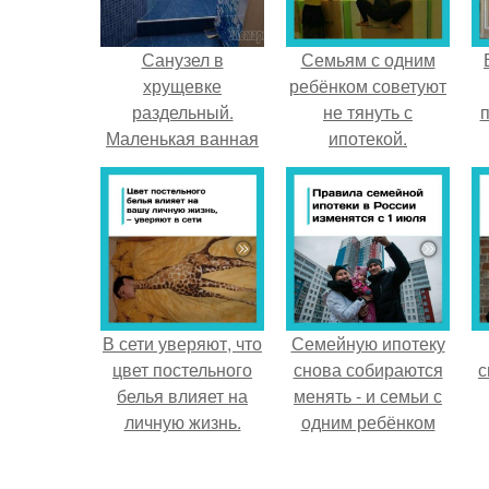
Санузел в
Семьям с одним
хрущевке
ребёнком советуют
раздельный.
не тянуть с
п
Маленькая ванная
ипотекой.
комната в хрущевке
— секреты
большого дизайна
В сети уверяют, что
Семейную ипотеку
цвет постельного
снова собираются
с
белья влияет на
менять - и семьи с
личную жизнь.
одним ребёнком
напряглись.