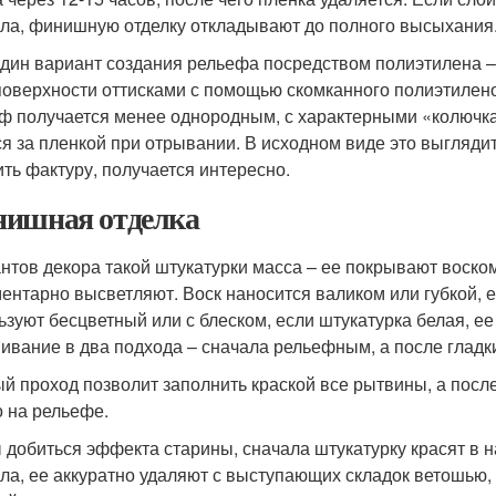
ла, финишную отделку откладывают до полного высыхания
дин вариант создания рельефа посредством полиэтилена – 
поверхности оттисками с помощью скомканного полиэтиленов
ф получается менее однородным, с характерными «колючка
ся за пленкой при отрывании. В исходном виде это выглядит
ить фактуру, получается интересно.
ишная отделка
нтов декора такой штукатурки масса – ее покрывают воском
ентарно высветляют. Воск наносится валиком или губкой, 
ьзуют бесцветный или с блеском, если штукатурка белая, 
ивание в два подхода – сначала рельефным, а после гладк
й проход позволит заполнить краской все рытвины, а после
о на рельефе.
 добиться эффекта старины, сначала штукатурку красят в н
ла, ее аккуратно удаляют с выступающих складок ветошью,