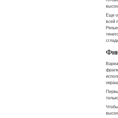
высох
Еще о
всей 
Релье
тянет
сглад
Фин
Вариа
фрагм
испол
окраш
Первы
тольк
Чтобы
высох