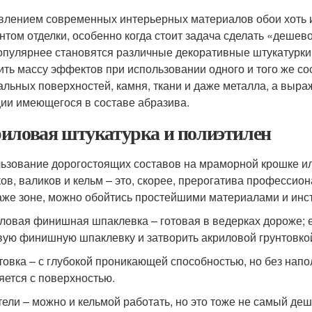
влением современных интерьерных материалов обои хоть 
нтом отделки, особенно когда стоит задача сделать «дешево
опулярнее становятся различные декоративные штукатурки
ить массу эффектов при использовании одного и того же со
альных поверхностей, камня, ткани и даже металла, а выра
ии имеющегося в составе абразива.
иловая штукатурка и полиэтилен
ьзование дорогостоящих составов на мраморной крошке и
ков, валиков и кельм – это, скорее, прерогатива профессион
аже зоне, можно обойтись простейшими материалами и инс
иловая финишная шпаклевка – готовая в ведерках дороже; е
вую финишную шпаклевку и затворить акриловой грунтовкой 
нтовка – с глубокой проникающей способностью, но без нап
яется с поверхностью.
тели – можно и кельмой работать, но это тоже не самый де