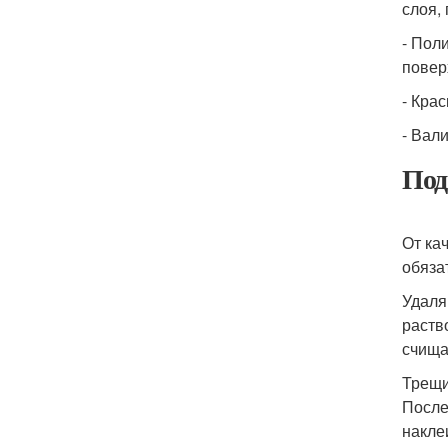
слоя,
- Пол
повер
- Кра
- Вал
Под
От ка
обяза
Удаля
раств
счища
Трещи
После
накле