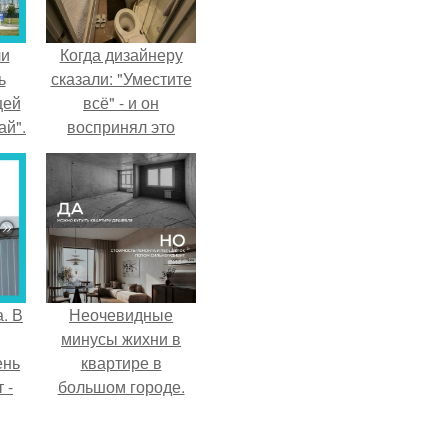
ли
Когда дизайнеру
ь
сказали: "Уместите
цей
всё" - и он
ай".
воспринял это
слишком
буквально.
. В
Неочевидные
минусы жихни в
ень
квартире в
 -
большом городе.