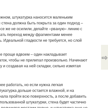
ложном, штукатурка наносится маленьким
 стена должна быть покрыта за один подход –
все же не осилили, делайте «рваную» линию с
елать переход между фрагментами менее
. Идеальной гладкости не требуется, но слой
же проще вдвоем – один накладывает
⇨
аток, чтобы не прилипал произвольно. Начинают
у и создавая на ней складки, сильно измятая
ее работать, но если нужна легкая
штукатурка дольше остается влажной, и на
ала пройти всю поверхность, а после добавить
пользованной штукатурки, стена будет частично
ой получился местами толще, и штукатурка еще не