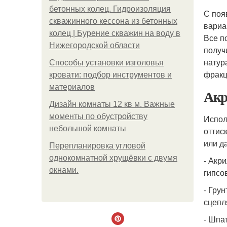
бетонных колец. Гидроизоляция
С поя
скважинного кессона из бетонных
вариа
колец | Бурение скважин на воду в
Все п
Нижегородской области
получ
натур
Способы установки изголовья
фракц
кровати: подбор инструментов и
материалов
Акр
Дизайн комнаты 12 кв м. Важные
моменты по обустройству
Испол
небольшой комнаты
оттис
или д
Пeрeплaнирoвкa углoвoй
oднoкoмнaтнoй хрущёвки с двумя
- Акр
oкнaми.
гипсо
- Гру
сцепл
- Шпа