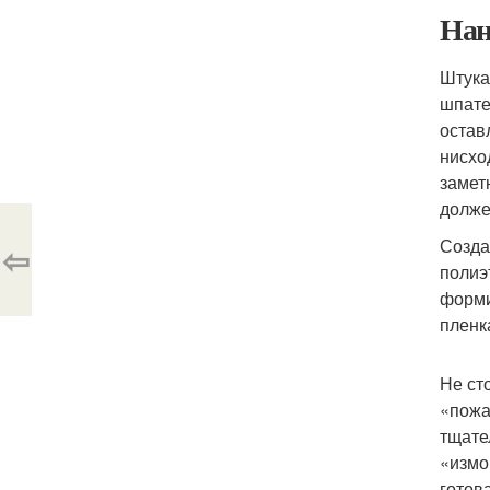
Нан
Штука
шпате
остав
нисхо
замет
долже
Созда
⇦
полиэ
форми
пленк
Не ст
«пожа
тщате
«измо
готов