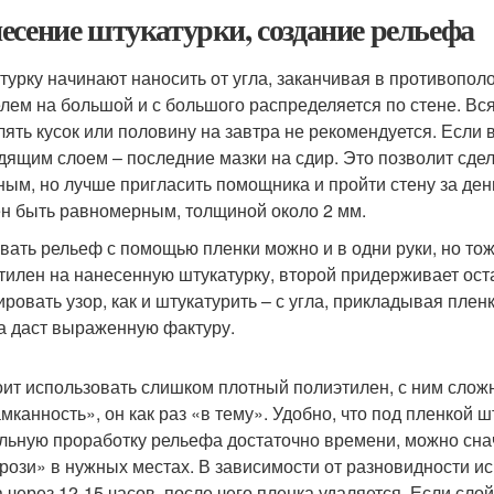
есение штукатурки, создание рельефа
турку начинают наносить от угла, заканчивая в противопо
лем на большой и с большого распределяется по стене. Вся
лять кусок или половину на завтра не рекомендуется. Если 
дящим слоем – последние мазки на сдир. Это позволит сд
ным, но лучше пригласить помощника и пройти стену за день
н быть равномерным, толщиной около 2 мм.
вать рельеф с помощью пленки можно и в одни руки, но то
тилен на нанесенную штукатурку, второй придерживает ост
ровать узор, как и штукатурить – с угла, прикладывая пленк
а даст выраженную фактуру.
оит использовать слишком плотный полиэтилен, с ним сложн
мканность», он как раз «в тему». Удобно, что под пленкой 
льную проработку рельефа достаточно времени, можно снач
рози» в нужных местах. В зависимости от разновидности ис
а через 12-15 часов, после чего пленка удаляется. Если сл