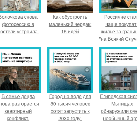
Волочкова снова
Как обустроить
Россияне ста
фотосессию в
маленький чердак:
чаще покупат
остели устроила.
15 идей
жильё за грани
"на Всякий Случ
В семье децла
Город на воде для
Египедская сила
нова разгорается
80 тысяч человек
Мытищах
квартирный
хотят запустить к
обнаружили оч
конфликт.
2030 году.
необычный арт
объект.