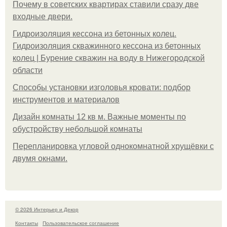
Почему в советских квартирах ставили сразу две
входные двери.
Гидроизоляция кессона из бетонных колец.
Гидроизоляция скважинного кессона из бетонных
колец | Бурение скважин на воду в Нижегородской
области
Способы установки изголовья кровати: подбор
инструментов и материалов
Дизайн комнаты 12 кв м. Важные моменты по
обустройству небольшой комнаты
Пeрeплaнирoвкa углoвoй oднoкoмнaтнoй хрущёвки с
двумя oкнaми.
© 2026 Интерьер и Декор
Контакты
Пользовательское соглашение