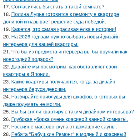
17.
Согласились бы спать в такой комнате?
18.
Полина Лурье готовится к ремонту в квартире
долиной и называет решение суда победой.
19.
Кажется, это самая красивая ёлка в истории!
20.
На 2026 год вам нужно выбрать новый дизайн
интерьера для вашей квартиры.
21.
Что бы из предмета интерьера вы бы вручили как
новогодний подарок?
22.
Давайте мы посмотрим, как обставляют свои
квартиры в Японии.
23.
Какие квартиры получаются, когда за дизайн
интерьера беруся девочки.
24.
Разбирайте приблуды для шкафов, о которых вы
даже подумать не могли.
25.
Вы бы сняли квартиру с таким дизайном интерьера?
26.
Глубокая уборка очень красивой ванной комнаты.
27.
Россияне массово скупают домашние сауны.
28.
Ребята "Бабушкин Ремонт" в модный и красивый