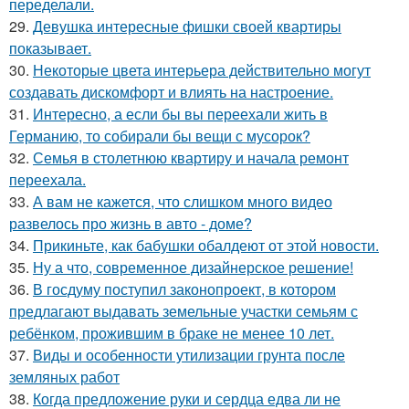
переделали.
29.
Девушка интересные фишки своей квартиры
показывает.
30.
Некоторые цвета интерьера действительно могут
создавать дискомфорт и влиять на настроение.
31.
Интересно, а если бы вы переехали жить в
Германию, то собирали бы вещи с мусорок?
32.
Семья в столетнюю квартиру и начала ремонт
переехала.
33.
А вам не кажется, что слишком много видео
развелось про жизнь в авто - доме?
34.
Прикиньте, как бабушки обалдеют от этой новости.
35.
Ну а что, современное дизайнерское решение!
36.
В госдуму поступил законопроект, в котором
предлагают выдавать земельные участки семьям с
ребёнком, прожившим в браке не менее 10 лет.
37.
Виды и особенности утилизации грунта после
земляных работ
38.
Когда предложение руки и сердца едва ли не