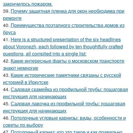
закончилось пожаром.
39.
Почему защитная пленка для окон необходима при
ремонте
40.
Преимущества поэтапного строительства домов из
бруса
41.
Here is a structured presentation of the six headlines
about Voronezh, each followed by ten thoughtfully crafted
questions, all compiled into a single list:
42.
Какие интересные факты о московском транспорте
знают немногие
43.
Какие исторические памятники связаны с русской
историей в Иркутске
44.
Садовая скамейка из профильной трубы: пошаговая
инструкция для начинающих
45.
Садовая лавочка из профильной трубы: пошаговая
инструкция для начинающих
46.
Потолочные угловые карнизы: виды, особенности и
советы по выбору
47.
Потолочный карниз: что это такое и как правильно