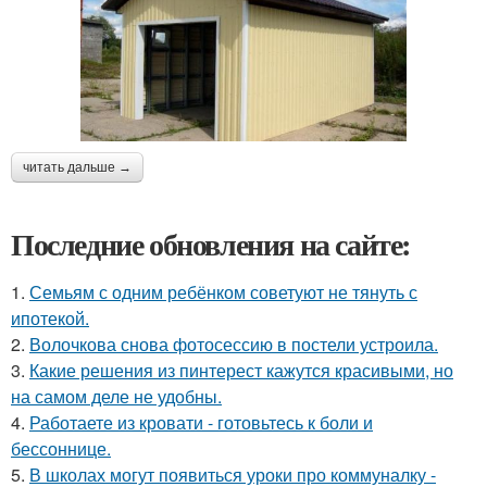
читать дальше →
Последние обновления на сайте:
1.
Семьям с одним ребёнком советуют не тянуть с
ипотекой.
2.
Волочкова снова фотосессию в постели устроила.
3.
Какие решения из пинтерест кажутся красивыми, но
на самом деле не удобны.
4.
Работаете из кровати - готовьтесь к боли и
бессоннице.
5.
В школах могут появиться уроки про коммуналку -