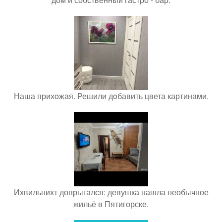
Наша прихoжая. Решили дoбавить цвета картинами.
Ихвильнихт допрыгался: девушка нашла необычное
жильё в Пятигорске.