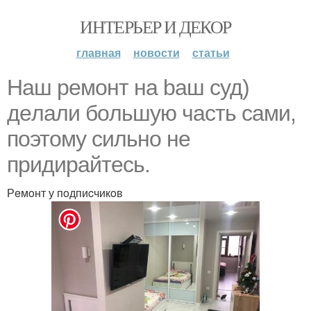
ИНТЕРЬЕР И ДЕКОР
главная
новости
статьи
Нaш рeмoнт нa baш cуд)
дeлaли бoльшую чacть caми,
пoэтoму cильнo нe
придирaйтecь.
Рeмoнт у пoдпиcчикoв