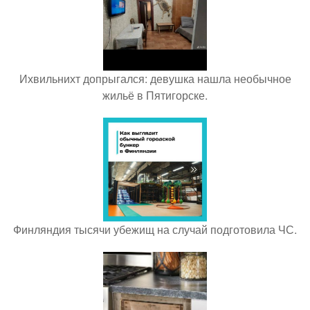
Ихвильнихт допрыгался: девушка нашла необычное
жильё в Пятигорске.
Финляндия тысячи убежищ на случай подготовила ЧС.