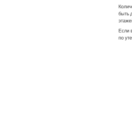
Колич
быть 
этаже
Если 
по ут