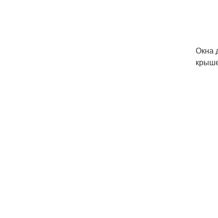
Окна 
крыше