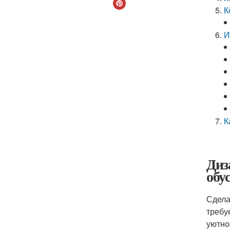
К
И
К
Диз
обу
Сдела
требу
уютно