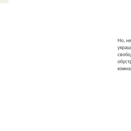
Но, н
украш
свобо
обуст
комна