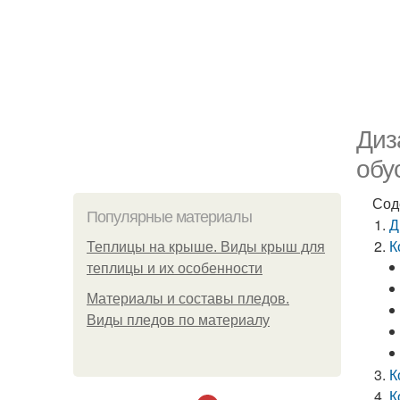
Диз
обу
Сод
Популярные материалы
Д
К
Теплицы на крыше. Виды крыш для
теплицы и их особенности
Материалы и составы пледов.
Виды пледов по материалу
К
К