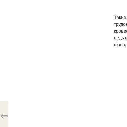
Такие
трудо
крове
ведь 
фасад
⇦