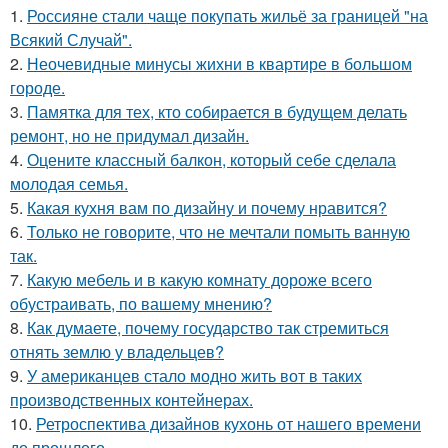
1.
Россияне стали чаще покупать жильё за границей "на
Всякий Случай".
2.
Неочевидные минусы жихни в квартире в большом
городе.
3.
Памятка для тех, кто собирается в будущем делать
ремонт, но не придумал дизайн.
4.
Оцените классный балкон, который себе сделала
молодая семья.
5.
Какая кухня вам по дизайну и почему нравится?
6.
Только не говорите, что не мечтали помыть ванную
так.
7.
Какую мебель и в какую комнату дороже всего
обустраивать, по вашему мнению?
8.
Как думаете, почему государство так стремиться
отнять землю у владельцев?
9.
У американцев стало модно жить вот в таких
производственных контейнерах.
10.
Ретроспектива дизайнов кухонь от нашего времени
до прошлого.