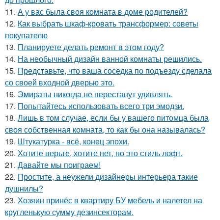
11.
А у вас была своя комната в доме родителей?
12.
Как выбрать шкаф-кровать трансформер: советы
покупателю
13.
Планируете делать ремонт в этом году?
14.
На необычный дизайн ванной комнаты решились.
15.
Представьте, что ваша соседка по подъезду сделала
со своей входной дверью это.
16.
Эмираты никогда не перестанут удивлять.
17.
Попытайтесь использовать всего три эмодзи.
18.
Лишь в том случае, если бы у вашего питомца была
своя собственная комната, то как бы она называлась?
19.
Штукатурка - всё, конец эпохи.
20.
Хотите верьте, хотите нет, но это стиль лофт.
21.
Давайте мы поиграем!
22.
Простите, а неужели дизайнеры интерьера такие
душнилы?
23.
Хозяин принёс в квартиру БУ мебель и налетел на
кругленькую сумму дезинсекторам.