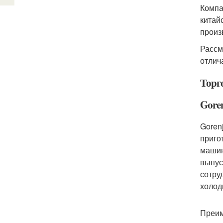
Компа
китай
произ
Рассм
отлич
Торг
Gore
Goren
приго
машин
выпус
сотру
холод
Преим