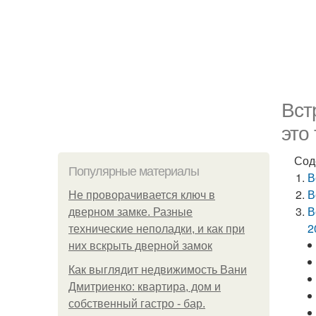
Вст
это
Сод
Популярные материалы
В
В
Не проворачивается ключ в
В
дверном замке. Разные
2
технические неполадки, и как при
них вскрыть дверной замок
Как выглядит недвижимость Вани
Дмитриенко: квартира, дом и
собственный гастро - бар.