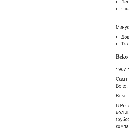
Лег
Спе
Мину
Дов
Тех
Beko
1967 г
Сам п
Beko.
Beko 
В Рос
больш
грубо
компа