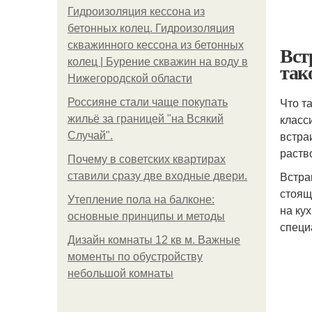
Гидроизоляция кессона из
бетонных колец. Гидроизоляция
скважинного кессона из бетонных
Вст
колец | Бурение скважин на воду в
так
Нижегородской области
Что т
Россияне стали чаще покупать
класс
жильё за границей "на Всякий
встра
Случай".
раств
Почему в советских квартирах
Встра
ставили сразу две входные двери.
стоящ
Утепление пола на балконе:
на ку
основные принципы и методы
специ
Дизайн комнаты 12 кв м. Важные
моменты по обустройству
небольшой комнаты