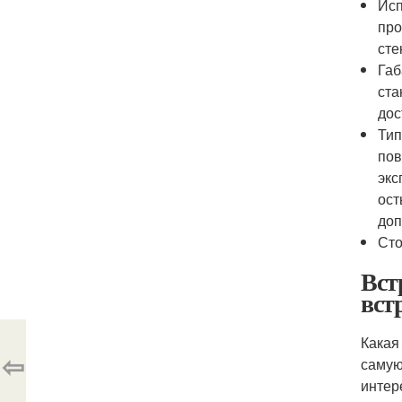
Исп
про
сте
Габ
ста
дос
Тип
пов
экс
ост
доп
Сто
Вст
вст
Какая
⇦
самую
интер