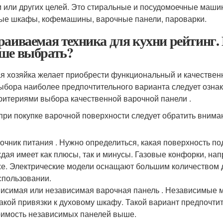
 или других целей. Это стиральные и посудомоечные маши
ые шкафы, кофемашины, варочные панели, пароварки.
раиваемая техника для кухни рейтинг.
ше выбрать?
я хозяйка желает приобрести функциональный и качествен
ыбора наиболее предпочтительного варианта следует ознак
критериями выбора качественной варочной панели .
 при покупке варочной поверхности следует обратить вним
очник питания . Нужно определиться, какая поверхность по
дая имеет как плюсы, так и минусы. Газовые конфорки, на
е. Электрические модели оснащают большим количеством 
спользовании.
исимая или независимая варочная панель . Независимые м
акой привязки к духовому шкафу. Такой вариант предпочтите
имость независимых панелей выше.