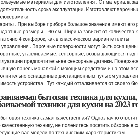
ользуемые материалы для изготовления . От материала зав
должительность срока эксплуатации. Изготовляют варочны
клокерамики.
ариты . При выборе прибора большое значение имеют его
ндартные размеры – 60 см. Ширина зависит от количества к
таточно 4 конфорок, как в классическом варианте плиты.
 управления . Варочные поверхности могут быть оснащен
оротные, утапливаемые, сенсорные, возвышающиеся над 
плуатации предпочтительнее сенсорные датчики. Поверхнос
ывшую панель мочалкой с моющим средством и на этом все
олнительно оснащенные дистанционным пультом управлен
имость устройства . Тут каждый отталкивается от своего бю
раиваемая бытовая техника для кухни
раиваемой техники для кухни на 2023 г
 бытовая техника самая качественная? Однозначно ответить
 качественную технику, не поленитесь посетить обзорные с
есующие вас модели по техническим характеристикам.