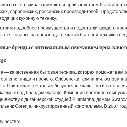
нии со всего мира занимаются производством бытовой тех
ских, европейских, российских производителей. Представл
водящих кухонную технику.
отрим подробнее преимущества и недостатки каждого прои
аются товары, на производстве какой бытовой техники спе
овые бренды с оптимальным сочетанием цена-качес
nje
je — качественная бытовая техника, которая поможет вам о
товления пищи и прочего. Словенская компания, основанна
ы. Привлекает не только безупречное качество изготовлени
каемых под брендом Gorenje. Компания постоянно выпускае
дничеству с дизайнерской студией Pininfarina, домом Swaro
ильник Gorenje, инкрустированный кристаллами. В 2007 году 
ущества: