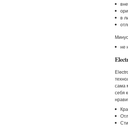
вне
ори
в л
отл
Минус
не 
Elect
Elect
техно
сама 
себя 
нрави
Кра
Отл
Сти