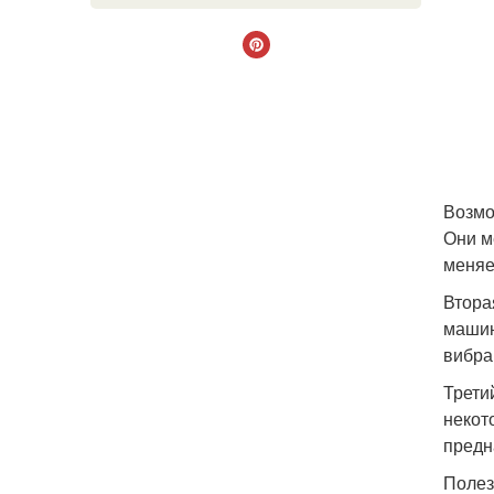
Возмо
Они м
меняе
Втора
машин
вибра
Трети
некот
предн
Полез