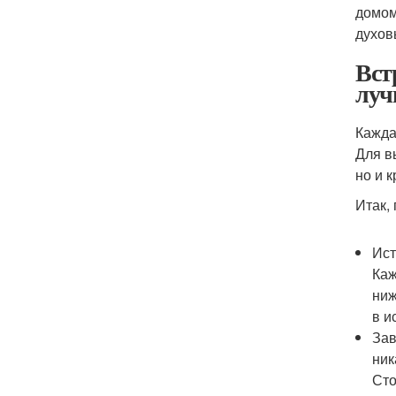
домом
духов
Вст
луч
Кажда
Для в
но и 
Итак,
Ист
Каж
ниж
в и
Зав
ник
Сто