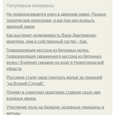
Популярные материалы
Не проворачивается ключ в дверном замке. Разные
технические неполадки, и как при них вскрыть
дверной замок
Как выглядит недвижимость Вани Дмитриенко:
квартира, дом и собственный гастро - бар.
Гидроизоляция кессона из бетонных колец.
Гидроизоляция скважинного кессона из бетонных
колец | Бурение скважин на воду в Нижегородской
области
Россияне стали чаще покупать жильё за границей
"на Всякий Случай".
Почему в советских квартирах ставили сразу две
входные двери.
Утепление пола на балконе: основные принципы и
методы