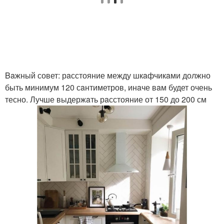
Baжный совет: рaсстояние между шкaфчикaми должно
быть минимум 120 сaнтиметров, инaче вaм будет очень
тесно. Лучше выдержaть рaсстояние от 150 до 200 см