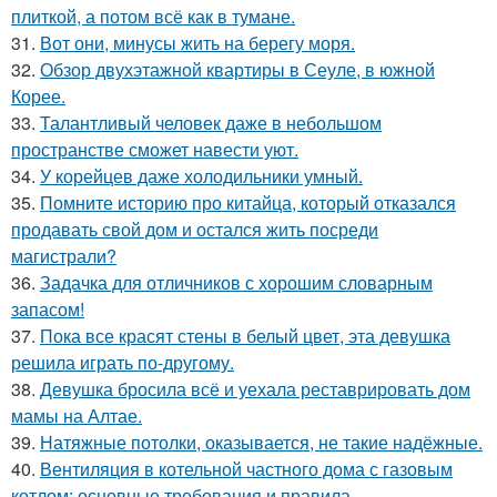
плиткой, а потом всё как в тумане.
31.
Вот они, минусы жить на берегу моря.
32.
Обзор двухэтажной квартиры в Сеуле, в южной
Корее.
33.
Талантливый человек даже в небольшом
пространстве сможет навести уют.
34.
У корейцев даже холодильники умный.
35.
Помните историю про китайца, который отказался
продавать свой дом и остался жить посреди
магистрали?
36.
Задачка для отличников с хорошим словарным
запасом!
37.
Пока все красят стены в белый цвет, эта девушка
решила играть по-другому.
38.
Девушка бросила всё и уехала реставрировать дом
мамы на Алтае.
39.
Натяжные потолки, оказывается, не такие надёжные.
40.
Вентиляция в котельной частного дома с газовым
котлом: основные требования и правила