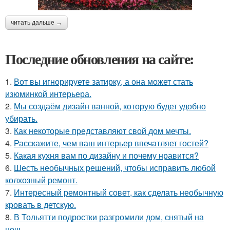
читать дальше →
Последние обновления на сайте:
1.
Вот вы игнорируете затирку, а она может стать
изюминкой интерьера.
2.
Мы создаём дизайн ванной, которую будет удобно
убирать.
3.
Как некоторые представляют свой дом мечты.
4.
Расскажите, чем ваш интерьер впечатляет гостей?
5.
Какая кухня вам по дизайну и почему нравится?
6.
Шесть необычных решений, чтобы исправить любой
колхозный ремонт.
7.
Интересный ремонтный совет, как сделать необычную
кровать в детскую.
8.
В Тольятти подростки разгромили дом, снятый на
ночь.