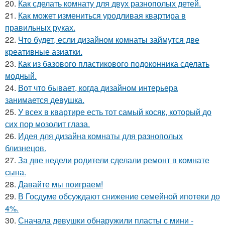
20.
Как сделать комнату для двух разнополых детей.
21.
Как может измениться уродливая квартира в
правильных руках.
22.
Что будет, если дизайном комнаты займутся две
креативные азиатки.
23.
Как из базового пластикового подоконника сделать
модный.
24.
Вот что бывает, когда дизайном интерьера
занимается девушка.
25.
У всех в квартире есть тот самый косяк, который до
сих пор мозолит глаза.
26.
Идея для дизайна комнаты для разнополых
близнецов.
27.
За две недели родители сделали ремонт в комнате
сына.
28.
Давайте мы поиграем!
29.
В Госдуме обсуждают снижение семейной ипотеки до
4%.
30.
Сначала девушки обнаружили пласты с мини -