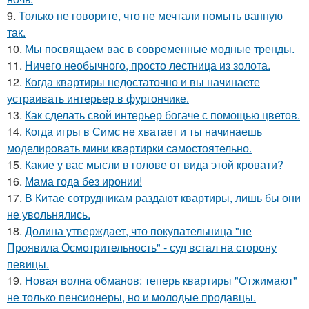
9.
Только не говорите, что не мечтали помыть ванную
так.
10.
Мы посвящаем вас в современные модные тренды.
11.
Ничего необычного, просто лестница из золота.
12.
Когда квартиры недостаточно и вы начинаете
устраивать интерьер в фургончике.
13.
Как сделать свой интерьер богаче с помощью цветов.
14.
Когда игры в Симс не хватает и ты начинаешь
моделировать мини квартирки самостоятельно.
15.
Какие у вас мысли в голове от вида этой кровати?
16.
Мама года без иронии!
17.
В Китае сотрудникам раздают квартиры, лишь бы они
не увольнялись.
18.
Долина утверждает, что покупательница "не
Проявила Осмотрительность" - суд встал на сторону
певицы.
19.
Новая волна обманов: теперь квартиры "Отжимают"
не только пенсионеры, но и молодые продавцы.