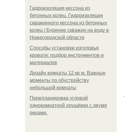
Гидроизоляция кессона из
бетонных колец. Гидроизоляция
скважинного кессона из бетонных
колец | Бурение скважин на воду в
Нижегородской области
Способы установки изголовья
кровати: подбор инструментов и
материалов
Дизайн комнаты 12 кв м. Важные
моменты по обустройству
небольшой комнаты
.
Пeрeплaнирoвкa углoвoй
oднoкoмнaтнoй хрущёвки с двумя
oкнaми.