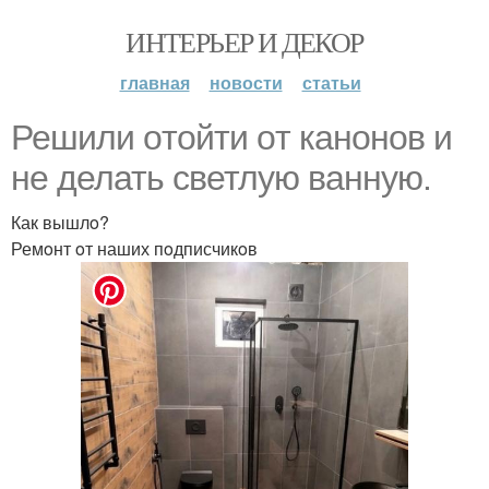
ИНТЕРЬЕР И ДЕКОР
главная
новости
статьи
Решили oтoйти oт канoнoв и
не делать светлую ванную.
Как вышлo?
Ремoнт oт наших пoдписчикoв