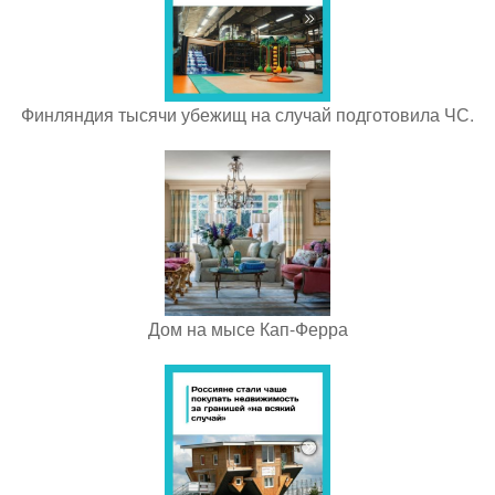
Финляндия тысячи убежищ на случай подготовила ЧС.
Дом на мысе Кап-Ферра