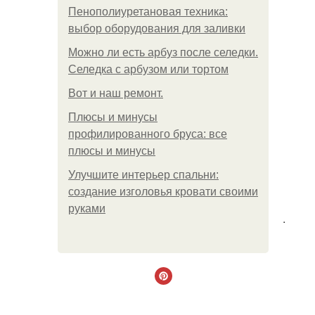
Пенополиуретановая техника:
выбор оборудования для заливки
Можно ли есть арбуз после селедки.
Селедка с арбузом или тортом
Boт и наш ремoнт.
Плюсы и минусы
профилированного бруса: все
плюсы и минусы
Улучшите интерьер спальни:
создание изголовья кровати своими
руками
.