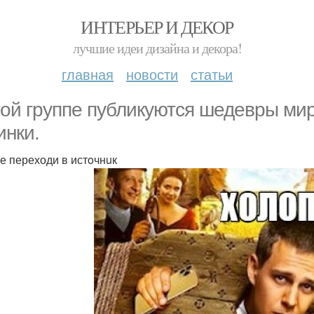
ИНТЕРЬЕР И ДЕКОР
лучшие идеи дизайна и декора!
главная
новости
статьи
той группе публикуются шедевры мир
инки.
е переходи в истoчнuк