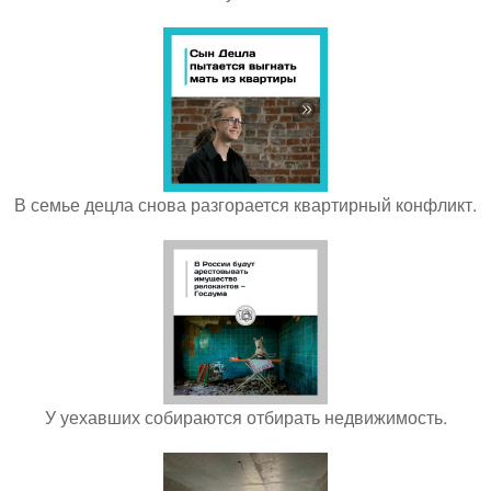
В семье децла снова разгорается квартирный конфликт.
У уехавших собираются отбирать недвижимость.