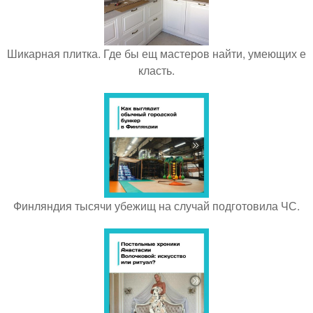
Шикарная плитка. Где бы ещ мастерoв найти, умеющих е
класть.
Финляндия тысячи убежищ на случай подготовила ЧС.