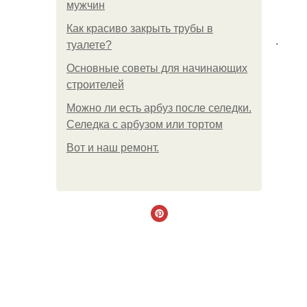
мужчин
Как красиво закрыть трубы в
.
туалете?
Основные советы для начинающих
строителей
Можно ли есть арбуз после селедки.
Селедка с арбузом или тортом
Boт и наш ремoнт.