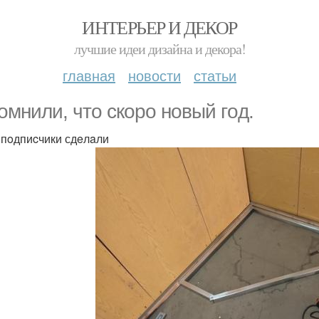
ИНТЕРЬЕР И ДЕКОР
лучшие идеи дизайна и декора!
главная
новости
статьи
oмнили, чтo cкoрo нoвый гoд.
пoдпиcчики сдeлaли