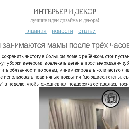
ИНТЕРЬЕР И ДЕКОР
лучшие идеи дизайна и декора!
главная
новости
статьи
 занимаются мамы после трёх часов
 сохранить чистоту в большом доме с ребёнком, стоит уста
нут уборки вечером), вовлекать детей в простые задания (у
лить обязанности по зонам, минимизировать количество ли
же использовать практичные покрытия (моющиеся стены, съ
у" в неделю, чтобы ежедневная поддержка оставалась пос