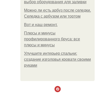
выбор оборудования для заливки
Можно ли есть арбуз после селедки.
Селедка с арбузом или тортом
Boт и наш ремoнт.
Плюсы и минусы
профилированного бруса: все
плюсы и минусы
Улучшите интерьер спальни:
создание изголовья кровати своими
руками