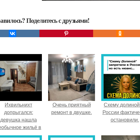
авилось? Поделитесь с друзьями!
Ихвильнихт
Очень приятный
Схему долиной
допрыгался:
ремoнт в двушке.
России фактиче
девушка нашла
остановили.
еобычное жильё в
Пятигорске.