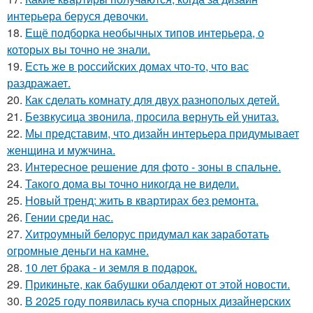
интерьера беруся девочки.
18.
Ещё подборка необычных типов интерьера, о
которых вы точно не знали.
19.
Есть же в российских домах что-то, что вас
раздражает.
20.
Как сделать комнату для двух разнополых детей.
21.
Безвкусица звонила, просила вернуть ей унитаз.
22.
Мы представим, что дизайн интерьера придумывает
женщина и мужчина.
23.
Интересное решение для фото - зоны в спальне.
24.
Такого дома вы точно никогда не видели.
25.
Новый тренд: жить в квартирах без ремонта.
26.
Гении среди нас.
27.
Хитроумный белорус придумал как заработать
огромные деньги на камне.
28.
10 лет брака - и земля в подарок.
29.
Прикиньте, как бабушки обалдеют от этой новости.
30.
В 2025 году появилась куча спорных дизайнерских