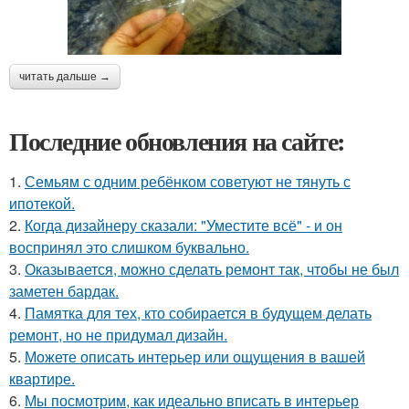
читать дальше →
Последние обновления на сайте:
1.
Семьям с одним ребёнком советуют не тянуть с
ипотекой.
2.
Когда дизайнеру сказали: "Уместите всё" - и он
воспринял это слишком буквально.
3.
Оказывается, можно сделать ремонт так, чтобы не был
заметен бардак.
4.
Памятка для тех, кто собирается в будущем делать
ремонт, но не придумал дизайн.
5.
Можете описать интерьер или ощущения в вашей
квартире.
6.
Мы посмотрим, как идеально вписать в интерьер