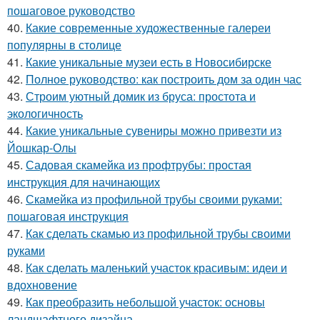
пошаговое руководство
40.
Какие современные художественные галереи
популярны в столице
41.
Какие уникальные музеи есть в Новосибирске
42.
Полное руководство: как построить дом за один час
43.
Строим уютный домик из бруса: простота и
экологичность
44.
Какие уникальные сувениры можно привезти из
Йошкар-Олы
45.
Садовая скамейка из профтрубы: простая
инструкция для начинающих
46.
Скамейка из профильной трубы своими руками:
пошаговая инструкция
47.
Как сделать скамью из профильной трубы своими
руками
48.
Как сделать маленький участок красивым: идеи и
вдохновение
49.
Как преобразить небольшой участок: основы
ландшафтного дизайна