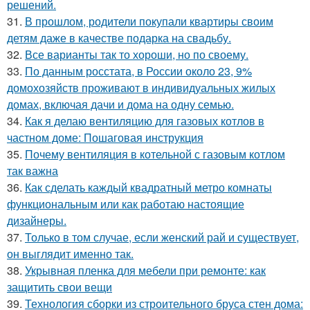
решений.
31.
В прошлом, родители покупали квартиры своим
детям даже в качестве подарка на свадьбу.
32.
Все варианты так то хороши, но по своему.
33.
По данным росстата, в России около 23, 9%
домохозяйств проживают в индивидуальных жилых
домах, включая дачи и дома на одну семью.
34.
Как я делаю вентиляцию для газовых котлов в
частном доме: Пошаговая инструкция
35.
Почему вентиляция в котельной с газовым котлом
так важна
36.
Как сделать каждый квадратный метро комнаты
функциональным или как работаю настоящие
дизайнеры.
37.
Только в том случае, если женский рай и существует,
он выглядит именно так.
38.
Укрывная пленка для мебели при ремонте: как
защитить свои вещи
39.
Технология сборки из строительного бруса стен дома: