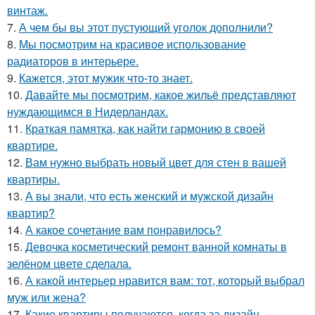
винтаж.
7.
А чем бы вы этот пустующий уголок дополнили?
8.
Мы посмотрим на красивое использование
радиаторов в интерьере.
9.
Кажется, этот мужик что-то знает.
10.
Давайте мы посмотрим, какое жильё представляют
нуждающимся в Нидерландах.
11.
Краткая памятка, как найти гармонию в своей
квартире.
12.
Вам нужно выбрать новый цвет для стен в вашей
квартиры.
13.
А вы знали, что есть женский и мужской дизайн
квартир?
14.
А какое сочетание вам понравилось?
15.
Девочка косметический ремонт ванной комнаты в
зелёном цвете сделала.
16.
А какой интерьер нравится вам: тот, который выбрал
муж или жена?
17.
Какие квартиры получаются, когда за дизайн