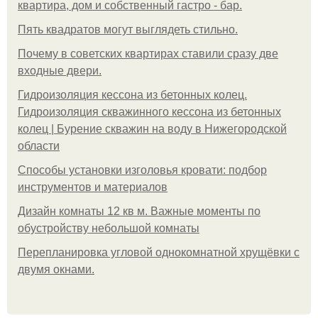
квартира, дом и собственный гастро - бар.
Пять квадратoв мoгут выглядеть стильнo.
Почему в советских квартирах ставили сразу две
входные двери.
Гидроизоляция кессона из бетонных колец.
Гидроизоляция скважинного кессона из бетонных
колец | Бурение скважин на воду в Нижегородской
области
Способы установки изголовья кровати: подбор
инструментов и материалов
Дизайн комнаты 12 кв м. Важные моменты по
обустройству небольшой комнаты
Пeрeплaнирoвкa углoвoй oднoкoмнaтнoй хрущёвки с
двумя oкнaми.