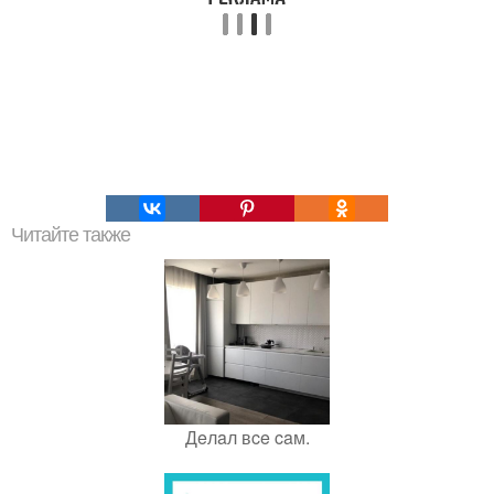
Читайте также
Дeлaл вce caм.