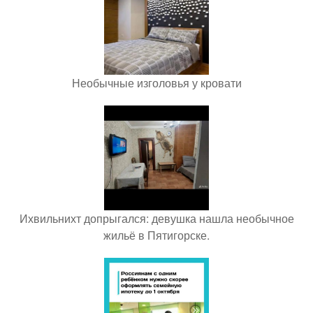
Необычные изголовья у кровати
Ихвильнихт допрыгался: девушка нашла необычное
жильё в Пятигорске.