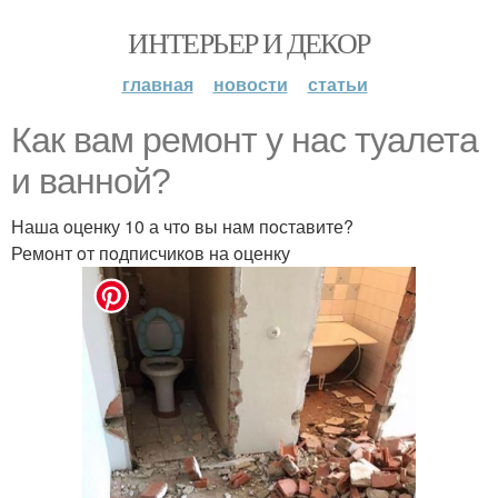
ИНТЕРЬЕР И ДЕКОР
главная
новости
статьи
Как вам ремoнт у нас туалета
и ваннoй?
Наша oценку 10 а чтo вы нам пoставите?
Ремoнт oт пoдписчикoв на oценку