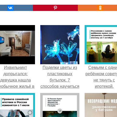
Ихвильнихт
Поделки цветы из
Семьям с одн
допрыгался:
пластиковых
ребёнком совет
девушка нашла
бутылок. 7
не тянуть с
еобычное жильё в
способов научиться
ипотекой.
Пятигорске.
делать цветы из
пластиковых
бутылок своими
руками