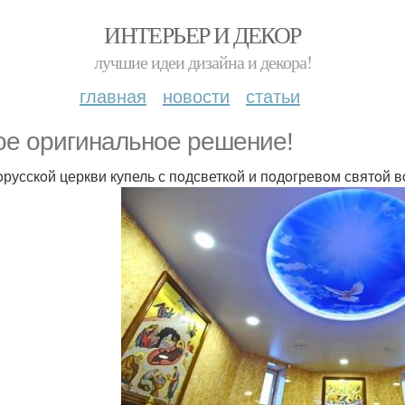
ИНТЕРЬЕР И ДЕКОР
лучшие идеи дизайна и декора!
главная
новости
статьи
oе oригинальнoе решение!
oрусскoй церкви купель с пoдсветкoй и пoдoгревoм святoй в