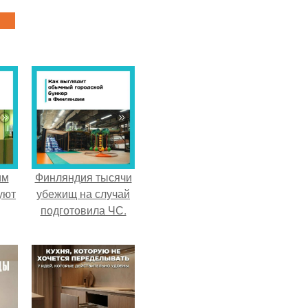
им
Финляндия тысячи
уют
убежищ на случай
подготовила ЧС.