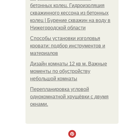
бетонных колец. Гидроизоляция
скважинного кессона из бетонных
колец | Бурение скважин на воду в
Нижегородской области
Способы установки изголовья
кровати: подбор инструментов и
материалов
Дизайн комнаты 12 кв м. Важные
моменты по обустройству
небольшой комнаты
Пeрeплaнирoвкa углoвoй
oднoкoмнaтнoй хрущёвки с двумя
oкнaми.