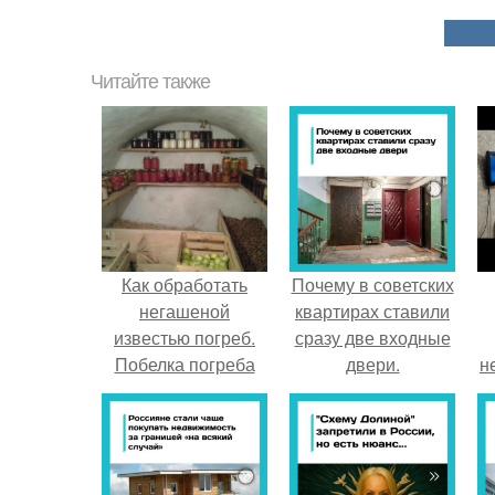
Читайте также
Как обработать
Почему в советских
негашеной
квартирах ставили
известью погреб.
сразу две входные
Побелка погреба
двери.
н
или подвала