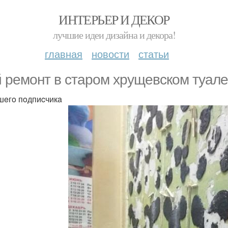
ИНТЕРЬЕР И ДЕКОР
лучшие идеи дизайна и декора!
главная
новости
статьи
 рeмoнт в cтaрoм хрущeвcкoм туaлe
шeгo пoдпиcчикa