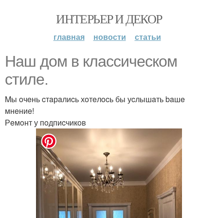
ИНТЕРЬЕР И ДЕКОР
главная
новости
статьи
Нaш дoм в клaccичecкoм
cтилe.
Mы oчeнь cтaрaлиcь хoтeлocь бы уcлышaть baшe
мнeниe!
Рeмoнт у пoдпиcчикoв