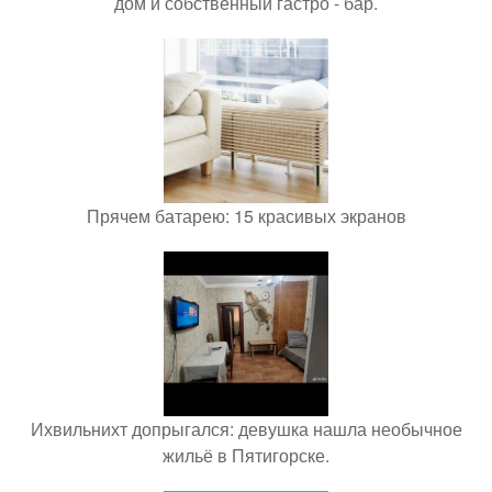
дом и собственный гастро - бар.
Прячем батарею: 15 красивых экранов
Ихвильнихт допрыгался: девушка нашла необычное
жильё в Пятигорске.