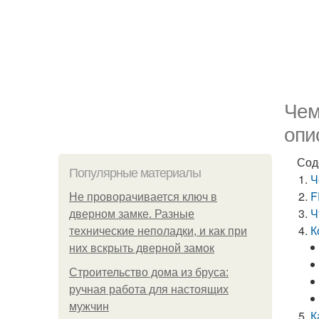
Чем
опи
Сод
Популярные материалы
Ч
F
Не проворачивается ключ в
Ч
дверном замке. Разные
К
технические неполадки, и как при
них вскрыть дверной замок
Строительство дома из бруса:
ручная работа для настоящих
мужчин
К