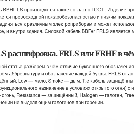
ь ВВНГ LS производится также согласно ГОСТ . Изделие пр
ается превосходной пожаробезопасностью и низким показа
единяться к различным электроприборам и может использов
хе, и внутри здания. Силовой кабель ВВГнг FRLS являетс
S расшифровка. FRLS или FRHF в чём 
ной статье разберём в чём отличие буквенного обозначени
рём аббревиатуру и обозначение каждой буквы. FRLS от анг
ённый, Low — мало, Smoke — дым. Т.е кабель защищённый
функционального назначение в условиях открытого огня) с
— огонь, Resistance — защищённый, Halogen — галоген, Fre
нении не выделяющим галогенов при горении.