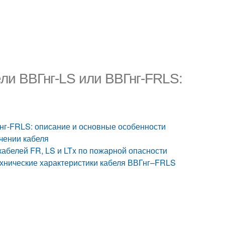
ели ВВГнг-LS или ВВГнг-FRLS:
Гнг-FRLS: описание и основные особенности
чении кабеля
 кабелей FR, LS и LTx по пожарной опасности
технические характеристики кабеля ВВГнг–FRLS