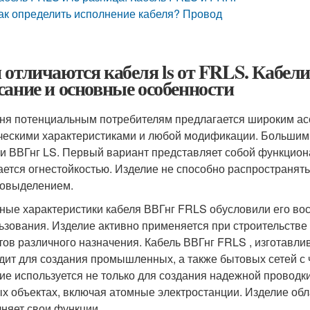
ак определить исполнение кабеля? Провод
 отличаются кабеля ls от FRLS. Кабе
сание и основные особенности
ня потенциальным потребителям предлагается широким ас
ческими характеристиками и любой модификации. Большим
и ВВГнг LS. Первый вариант представляет собой функцион
ается огнестойкостью. Изделие не способно распространять 
овыделением.
ные характеристики кабеля ВВГнг FRLS обусловили его во
ьзования. Изделие активно применяется при строительстве
тов различного назначения. Кабель ВВГнг FRLS , изготавли
дит для создания промышленных, а также бытовых сетей с ч
ие используется не только для создания надежной проводки 
х объектах, включая атомные электростанции. Изделие обла
няет свои функции.