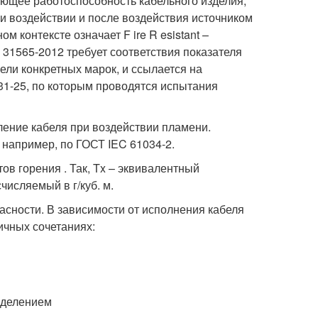
ующее работоспособность кабельного изделия,
и воздействии и после воздействия источником
 контексте означает F ire R esistant –
 31565-2012 требует соответствия показателя
бели конкретных марок, и ссылается на
31-25, по которым проводятся испытания
ление кабеля при воздействии пламени.
например, по ГОСТ IEC 61034-2.
ов горения . Так, Tx – эквивалентный
числяемый в г/куб. м.
пасности. В зависимости от исполнения кабеля
ичных сочетаниях:
ыделением