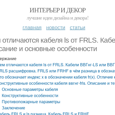
ИНТЕРЬЕР И ДЕКОР
лучшие идеи дизайна и декора!
главная
новости
статьи
 отличаются кабеля ls от FRLS. Каб
сание и основные особенности
ержание
ем отличаются кабеля ls от FRLS. Кабели ВВГнг-LS или ВВ
RLS расшифровка. FRLS или FRHF в чём разница в обозна
то обозначает индекс x в обозначении кабеля fr(х). Отличие
онструктивные особенности кабеля ввгнг-frls. Описание и 
Основные параметры кабеля
Конструктивные особенности
Противопожарные параметры
Заключение
абель FRLS и ls разница. Кабель FRLS и FRHF