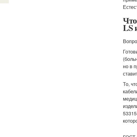
Естес
Что
LS 
Вопро
Готов
(боль
но в 
стави
То, ч
кабел
медиц
издел
53315
котор