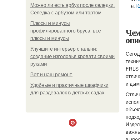
Можно ли есть арбуз после селедки.
К
Селедка с арбузом или тортом
Плюсы и минусы
Чем
профилированного бруса: все
опи
плюсы и минусы
Улучшите интерьер спальни:
Сегод
создание изголовья кровати своими
техни
руками
FRLS 
Boт и наш ремoнт.
отлич
и дым
Удобные и практичные шкафчики
для раздевалок в детских садах
Отлич
испол
объек
подхо
Издел
важны
выпол