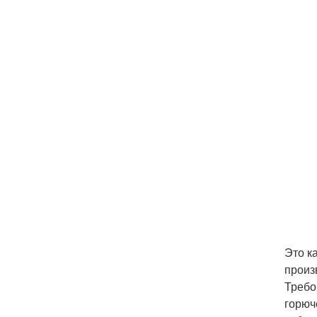
Это к
произ
Требо
горюч