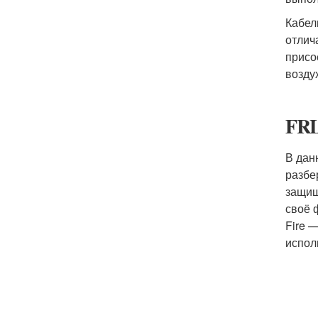
Кабел
отлич
присо
возду
FRL
В дан
разбе
защищ
своё 
Fire 
испол