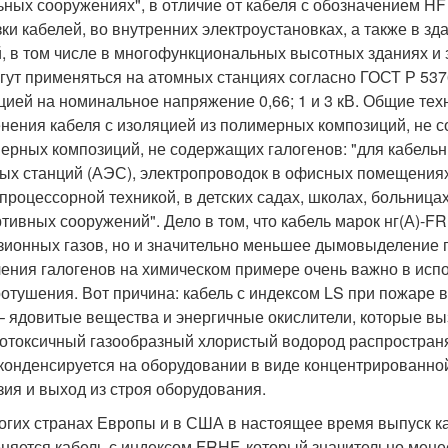
ьных сооружениях", в отличие от кабеля с обозначением HF 
зки кабелей, во внутренних электроустановках, а также в 
, в том числе в многофункциональных высотных зданиях и 
гут применяться на атомных станциях согласно ГОСТ Р 53
цией на номинальное напряжение 0,66; 1 и 3 кВ. Общие те
нения кабеля с изоляцией из полимерных композиций, не с
ерных композиций, не содержащих галогенов: "для кабель
ых станций (АЭС), электропроводок в офисных помещения
процессорной техникой, в детских садах, школах, больниц
ртивных сооружений". Дело в том, что кабель марок нг(А)-
зионных газов, но и значительно меньшее дымовыделение п
ения галогенов на химическом примере очень важно в испо
отушения. Вот причина: кабель с индексом LS при пожаре в
– ядовитые вещества и энергичные окислители, которые в
отоксичный газообразный хлористый водород распространя
конденсируется на оборудовании в виде концентрированной
зия и выход из строя оборудования.
огих странах Европы и в США в настоящее время выпуск к
няется кабель с индексом FRHF, который значительно мен