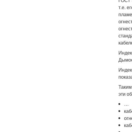
ГОСТ 
т.е. 
пламе
огнес
огнес
станд
кабел
Индек
Дымоо
Индек
показ
Таким
эти о
…
каб
огн
каб