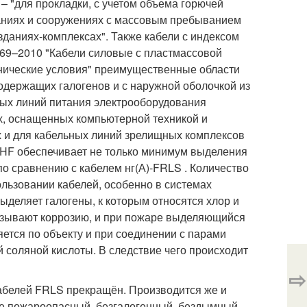
– "для прокладки, с учетом объема горючей
зданиях и сооружениях с массовым пребыванием
зданиях-комплексах". Также кабели с индексом
769–2010 "Кабели силовые с пластмассовой
хнические условия" преимущественные области
одержащих галогенов и с наружной оболочкой из
ных линий питания электрооборудования
х, оснащенных компьютерной техникой и
ах и для кабельных линий зрелищных комплексов
FRHF обеспечивает не только минимум выделения
о сравнению с кабелем нг(А)-FRLS . Количество
льзовании кабелей, особенно в системах
ыделяет галогены, к которым относятся хлор и
ызывают коррозию, и при пожаре выделяющийся
ется по объекту и при соединении с парами
 соляной кислоты. В следствие чего происходит
⇨
абелей FRLS прекращён. Производится же и
ее пожароопасный, безгалогенный, бездымный.