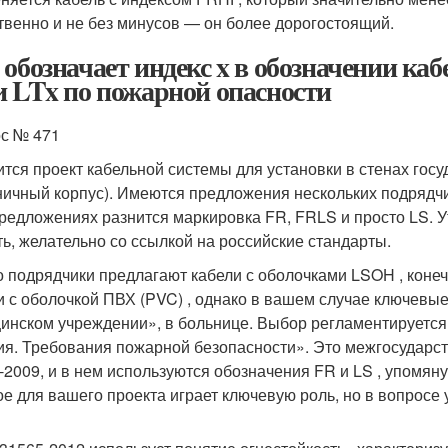
твенно и не без минусов — он более дорогостоящий.
 обозначает индекс x в обозначении кабе
и LTx по пожарной опасности
с № 471
ится проект кабельной системы для установки в стенах гос
ничный корпус). Имеются предложения нескольких подрядчи
предложениях разнится маркировка FR, FRLS и просто LS. У
ть, желательно со ссылкой на российские стандарты.
то подрядчики предлагают кабели с оболочками LSOH , конеч
и с оболочкой ПВХ (PVC) , однако в вашем случае ключевые
инском учреждении», в больнице. Выбор регламентируетс
ия. Требования пожарной безопасности». Это межгосударс
-2009, и в нем используются обозначения FR и LS , упомяну
ое для вашего проекта играет ключевую роль, но в вопросе