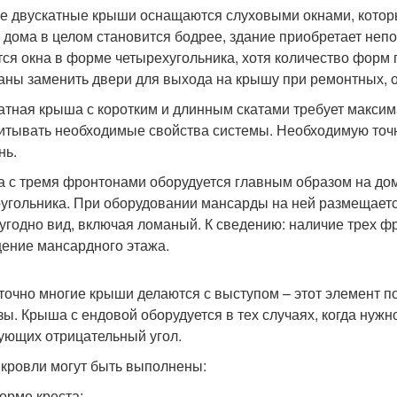
е двускатные крыши оснащаются слуховыми окнами, котор
 дома в целом становится бодрее, здание приобретает непо
тся окна в форме четырехугольника, хотя количество форм 
аны заменить двери для выхода на крышу при ремонтных, о
атная крыша с коротким и длинным скатами требует максим
итывать необходимые свойства системы. Необходимую точн
нь.
 с тремя фронтонами оборудуется главным образом на до
угольника. При оборудовании мансарды на ней размещаетс
 угодно вид, включая ломаный. К сведению: наличие трех ф
ение мансардного этажа.
точно многие крыши делаются с выступом – этот элемент по
зы. Крыша с ендовой оборудуется в тех случаях, когда нужно
ующих отрицательный угол.
 кровли могут быть выполнены:
орме креста;