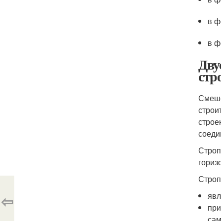
в ф
в ф
Дву
стр
Смеше
строи
строе
соеди
Строп
гориз
Строп
явл
⇦
при
сам