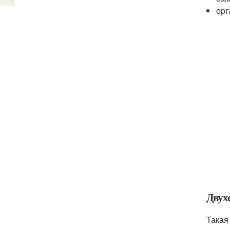
орг
Двух
Такая