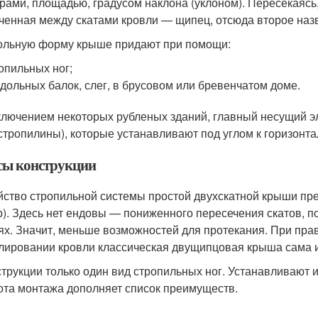
рами, площадью, градусом наклона (уклоном). Пересекаясь,
ченная между скатами кровли — щипец, отсюда второе наз
ольную форму крыше придают при помощи:
опильных ног;
дольных балок, слег, в брусовом или бревенчатом доме.
ключением некоторых рубленых зданий, главный несущий э
(стропилины), которые устанавливают под углом к горизонта
ы конструкции
йство стропильной системы простой двухскатной крыши пр
р). Здесь нет ендовы — пониженного пересечения скатов, п
ях. Значит, меньше возможностей для протекания. При пра
лировании кровли классическая двущипцовая крыша сама и
струкции только один вид стропильных ног. Устанавливают 
ота монтажа дополняет список преимуществ.