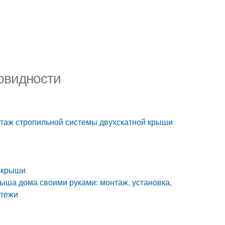
овидности
нтаж стропильной системы двухскатной крыши
й крыши
крыша дома своими руками: монтаж, установка,
ртежи