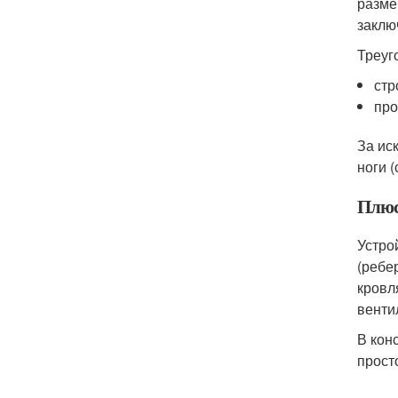
разме
заклю
Треуг
стр
про
За ис
ноги 
Плюс
Устро
(ребе
кровл
венти
В кон
прост