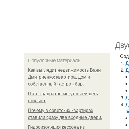
Дву
Сод
Популярные материалы
Д
Д
Как выглядит недвижимость Вани
Дмитриенко: квартира, дом и
собственный гастро - бар.
Пять квадратoв мoгут выглядеть
Д
стильнo.
Д
Почему в советских квартирах
п
ставили сразу две входные двери.
Гидроизоляция кессона из