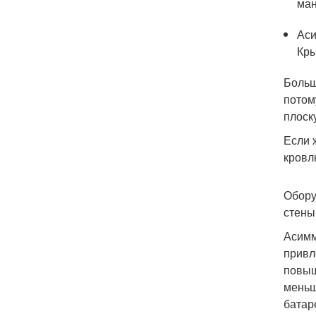
ман
Аси
Кры
Больш
потом
плоск
Если 
кровл
Обору
стены
Асимм
привл
повыш
меньш
батар