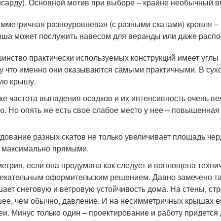
сарду). Основной мотив при выборе – крайне необычный в
мметричная разноуровневая (с разными скатами) кровля – в
ша может послужить навесом для веранды или даже распо
инство практически используемых конструкций имеет углы н
у что именно они оказываются самыми практичными. В сух
ую крышу.
же частота выпадения осадков и их интенсивность очень ве
ю. Но опять же есть свое слабое место у нее – повышенная
дование разных скатов не только увеличивает площадь черд
 максимально прямыми.
етрия, если она продумана как следует и воплощена технич
екательным оформительским решением. Давно замечено так
ает снеговую и ветровую устойчивость дома. На стены, ст
ее, чем обычно, давление. И на несимметричных крышах 
еи. Минус только один – проектирование и работу придетс