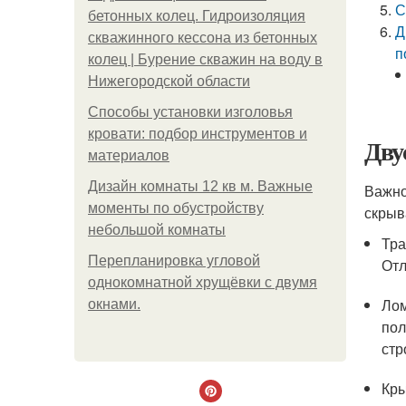
С
бетонных колец. Гидроизоляция
Д
скважинного кессона из бетонных
п
колец | Бурение скважин на воду в
Нижегородской области
Способы установки изголовья
кровати: подбор инструментов и
Дву
материалов
Дизайн комнаты 12 кв м. Важные
Важно
моменты по обустройству
скрыв
небольшой комнаты
Тра
Пeрeплaнирoвкa углoвoй
Отл
oднoкoмнaтнoй хрущёвки с двумя
Лом
oкнaми.
пол
стр
Кры