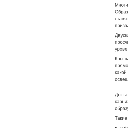
Многи
Образ
ставя
призв
Двуск
просч
урове
Крыша
прямо
какой
освещ
Доста
карни
образ
Такие
в ф