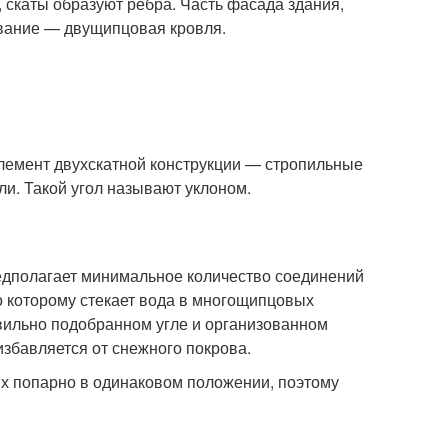
 скаты образуют ребра. Часть фасада здания,
вание — двущипцовая кровля.
лемент двухскатной конструкции — стропильные
ли. Такой угол называют уклоном.
едполагает минимальное количество соединений
о которому стекает вода в многощипцовых
вильно подобранном угле и организованном
збавляется от снежного покрова.
их попарно в одинаковом положении, поэтому