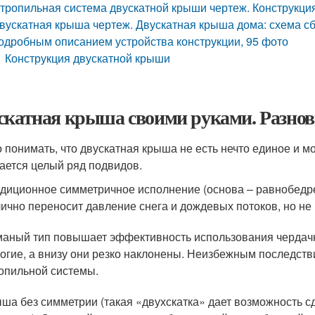
тропильная система двускатной крыши чертеж. Конструкци
вускатная крыша чертеж. Двускатная крыша дома: схема с
одробным описанием устройства конструкции, 95 фото
Конструкция двускатной крыши
скатная крыша своими руками. Разно
 понимать, что двускатная крыша не есть нечто единое и м
ается целый ряд подвидов.
диционное симметричное исполнение (основа – равнобедрен
ично переносит давление снега и дождевых потоков, но не
аный тип повышает эффективность использования чердачн
огие, а внизу они резко наклонены. Неизбежным последст
опильной системы.
ша без симметрии (такая «двухскатка» дает возможность 